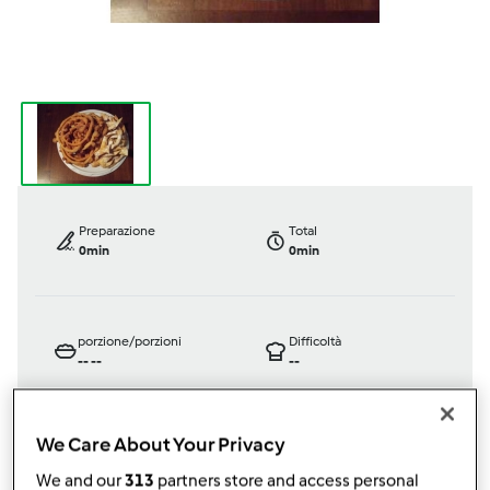
Preparazione
Total
0min
0min
porzione/porzioni
Difficoltà
--
--
--
We Care About Your Privacy
Bimby ® TM 31
We and our
313
partners store and access personal