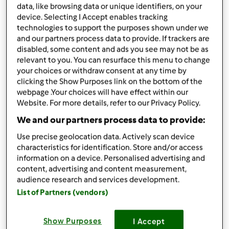
da
Ospite
data, like browsing data or unique identifiers, on your
published: 05-02-2012
device. Selecting I Accept enables tracking
modificata: 08-01-2013
technologies to support the purposes shown under we
Aggiungi alle mie raccolte
and our partners process data to provide. If trackers are
disabled, some content and ads you see may not be as
condividi la ricetta
relevant to you. You can resurface this menu to change
your choices or withdraw consent at any time by
clicking the Show Purposes link on the bottom of the
webpage .Your choices will have effect within our
Website. For more details, refer to our Privacy Policy.
We and our partners process data to provide:
Ingredienti
Use precise geolocation data. Actively scan device
characteristics for identification. Store and/or access
2
uova
information on a device. Personalised advertising and
50 gr. zucchero
content, advertising and content measurement,
1 busta di vanillina
audience research and services development.
aroma o buccia di arancia (io ho messo la buccia
List of Partners (vendors)
nn tratt. di 2 mandarini)
300/ 350 gr. farina
Show Purposes
I Accept
1
pizzico
di sale 1 bustina di lievito x dolci