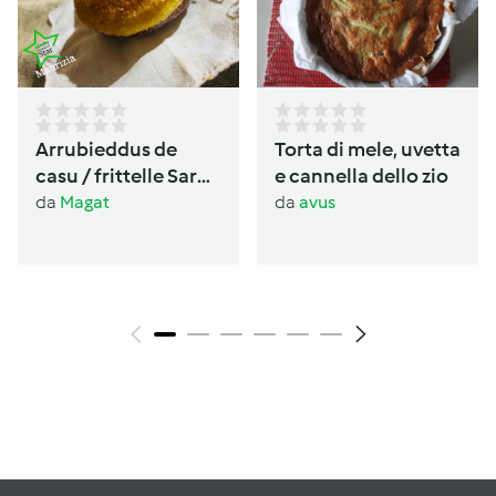
Arrubieddus de
Torta di mele, uvetta
casu / frittelle Sarde
e cannella dello zio
al formaggio di
da
Magat
da
avus
carnevale