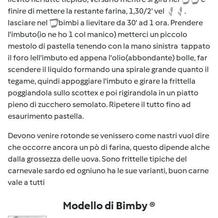
finire di mettere la restante farina, 1,30/2' vel
.
lasciare nel
bimbi a lievitare da 30' ad 1 ora. Prendere
l'imbuto(io ne ho 1 col manico) metterci un piccolo
mestolo di pastella tenendo con la mano sinistra tappato
il foro lell'imbuto ed appena l'olio(abbondante) bolle, far
scendere il liquido formando una spirale grande quanto il
tegame, quindi appoggiare l'imbuto e girare la frittella
poggiandola sullo scottex e poi rigirandola in un piatto
pieno di zucchero semolato. Ripetere il tutto fino ad
esaurimento pastella.
Devono venire rotonde se venissero come nastri vuol dire
che occorre ancora un pò di farina, questo dipende alche
dalla grossezza delle uova. Sono frittelle tipiche del
carnevale sardo ed ogniuno ha le sue varianti, buon carne
vale a tutti
Modello di Bimby ®