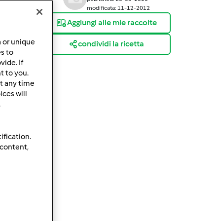
modificata: 11-12-2012
Aggiungi alle mie raccolte
a or unique
condividi la ricetta
es to
ide. If
t to you.
t any time
ces will
.
ification.
 content,