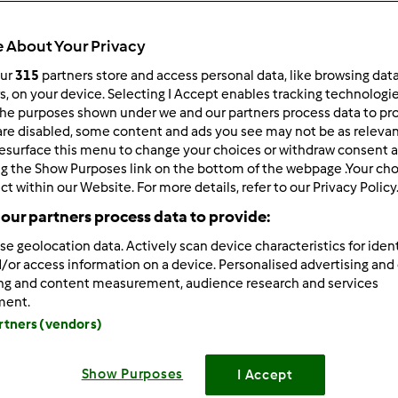
Total
0min
 About Your Privacy
our
315
partners store and access personal data, like browsing dat
rs, on your device. Selecting I Accept enables tracking technologi
he purposes shown under we and our partners process data to prov
porzione/porzioni
--
--
are disabled, some content and ads you see may not be as relevan
esurface this menu to change your choices or withdraw consent a
ng the Show Purposes link on the bottom of the webpage .Your choi
ct within our Website. For more details, refer to our Privacy Policy
Difficoltà
our partners process data to provide:
--
se geolocation data. Actively scan device characteristics for ident
/or access information on a device. Personalised advertising and
ing and content measurement, audience research and services
ment.
artners (vendors)
Show Purposes
I Accept