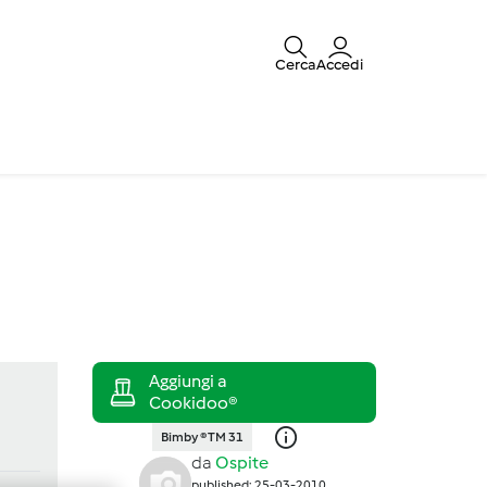
Cerca
Accedi
Bimby ® TM 31
da
Ospite
published: 25-03-2010