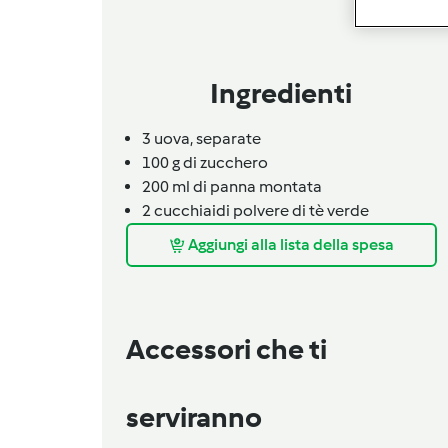
Ingredienti
3
uova,
separate
100
g
di zucchero
200 ml di panna montata
2
cucchiai
di polvere di tè verde
Aggiungi alla lista della spesa
Accessori che ti
serviranno