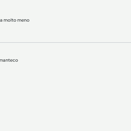
sta molto meno
o manteco