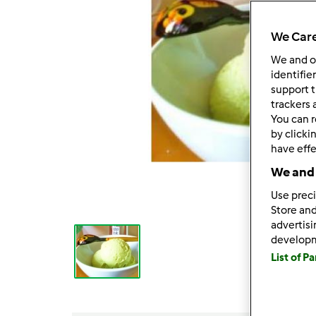
We Care
We and 
identifie
support t
trackers 
You can r
by clicki
have effe
We and 
Use preci
Store and
advertis
develop
List of P