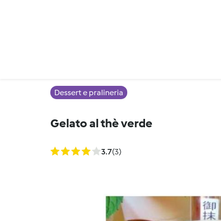
Dessert e pralineria
Gelato al thè verde
3.7
(3)