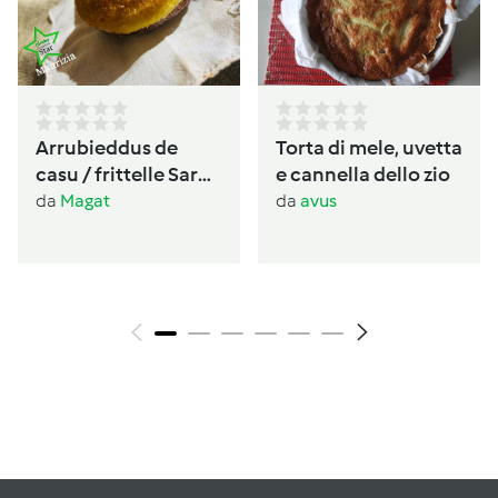
Arrubieddus de
Torta di mele, uvetta
casu / frittelle Sarde
e cannella dello zio
al formaggio di
da
Magat
da
avus
carnevale