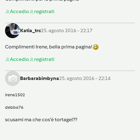
Accedi
o
registrati
Katia_trc
25. agosto 2016 - 22:17
Complimenti Irene, bella prima pagina!
Accedi
o
registrati
Barbarabimbyna
25. agosto 2016 - 22:14
irene1502
debba76
scusami ma che cos'è tortagel??