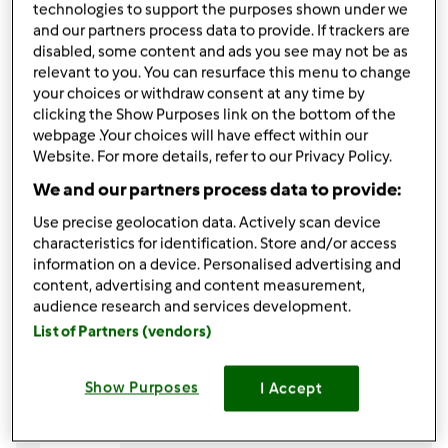
technologies to support the purposes shown under we
200
grammi
panna fresca
and our partners process data to provide. If trackers are
200
grammi
latte intero,
o parzialmente
disabled, some content and ads you see may not be as
scremato
relevant to you. You can resurface this menu to change
1
bustina
Tortagel
your choices or withdraw consent at any time by
clicking the Show Purposes link on the bottom of the
Per la mousse alla fragola
webpage .Your choices will have effect within our
200
grammi
fragole
Website. For more details, refer to our Privacy Policy.
200
grammi
panna fresca
We and our partners process data to provide:
200
grammi
latte intero,
o parzialmente
Use precise geolocation data. Actively scan device
scremato
characteristics for identification. Store and/or access
100
grammi
zucchero semolato
information on a device. Personalised advertising and
2
cucchiaini
succo di limone
content, advertising and content measurement,
1
bustina
Tortagel
audience research and services development.
List of Partners (vendors)
Aggiungi alla lista della spesa
Show Purposes
I Accept
Accessori che ti serviranno