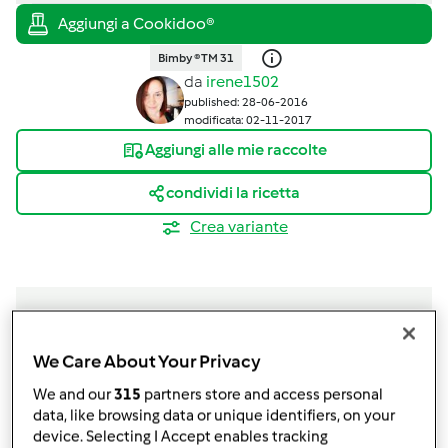
Bimby ® TM 31
da
irene1502
published: 28-06-2016
modificata: 02-11-2017
Aggiungi alle mie raccolte
condividi la ricetta
Crea variante
We Care About Your Privacy
Ingredienti
We and our
315
partners store and access personal
Per la mousse al cioccolato bianco
data, like browsing data or unique identifiers, on your
device. Selecting I Accept enables tracking
250
grammi
cioccolato bianco