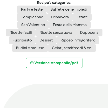
Recipe's categories:
Party e feste
Buffet e cene in piedi
Compleanno
Primavera
Estate
San Valentino
Festa della Mamma
Ricette facili
Ricette senza uova
Dopocena
Fuoripasto
Dessert
Riposo in frigorifero
Budini e mousse
Gelati, semifreddi & co.
Versione stampabile/pdf