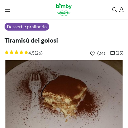
Dessert e pralineria
Tiramisù dei golosi
4.5
(26)
(25)
(24)