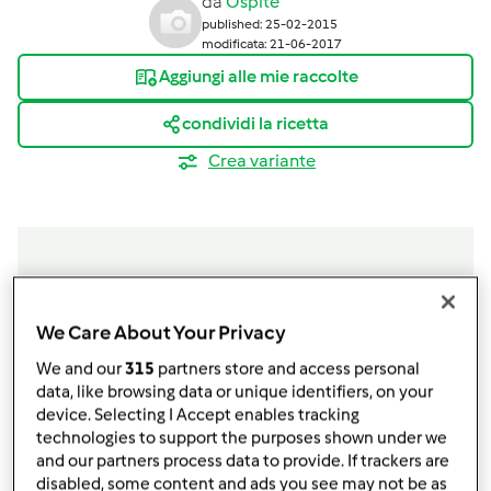
da
Ospite
published: 25-02-2015
modificata: 21-06-2017
Aggiungi alle mie raccolte
condividi la ricetta
Crea variante
Ingredienti
We Care About Your Privacy
Per la crema:
We and our
315
partners store and access personal
data, like browsing data or unique identifiers, on your
4
uova
device. Selecting I Accept enables tracking
4
cucchiai
di zucchero
technologies to support the purposes shown under we
500
g
mascarpone
and our partners process data to provide. If trackers are
Per l'assemblaggio
disabled, some content and ads you see may not be as