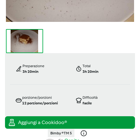
Preparazione
Total
3h 20min
3h 20min
porzione/porzioni
Difficoltà
12
porzione/porzioni
facile
Bimby ® TM 5