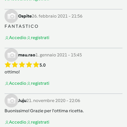
Ospite
26. febbraio 2021 - 21:56
F A N T A S T I C O
Accedi
o
registrati
mau.rao
1. gennaio 2021 - 15:45
5.0
ottimo!
Accedi
o
registrati
Juju
21. novembre 2020 - 22:06
Buonissimo! Grazie per l'ottima ricetta.
Accedi
o
registrati