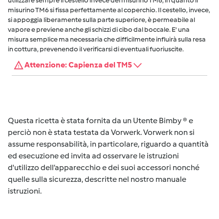
utilizzare sempre il cestello invece del misurino TM6, in quanto il
misurino TM6 si fissa perfettamente al coperchio. Il cestello, invece,
si appoggia liberamente sulla parte superiore, è permeabile al
vapore e previene anche gli schizzi di cibo dal boccale. E' una
misura semplice ma necessaria che difficilmente influirà sulla resa
in cottura, prevenendo il verificarsi di eventuali fuoriuscite.
Attenzione: Capienza del TM5
Questa ricetta è stata fornita da un Utente Bimby ® e
perciò non è stata testata da Vorwerk. Vorwerk non si
assume responsabilità, in particolare, riguardo a quantità
ed esecuzione ed invita ad osservare le istruzioni
d'utilizzo dell’apparecchio e dei suoi accessori nonché
quelle sulla sicurezza, descritte nel nostro manuale
istruzioni.