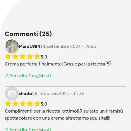
Commenti
(25)
Mara1984
14. settembre 2024 - 19:55
5.0
Crema perfetta finalmente! Grazie per la ricetta 👋
Accedi
o
registrati
shado
28. febbraio 2021 - 11:32
5.0
Complimenti per la ricetta, ottimo!! Risultato un tiramisù
spettacolare con una crema altrettanto squisita!!!!
Accedi
o
registrati