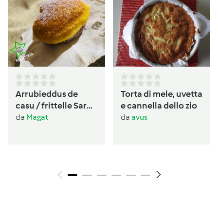
Arrubieddus de
Torta di mele, uvetta
casu / frittelle Sarde
e cannella dello zio
al formaggio di
da
Magat
da
avus
carnevale