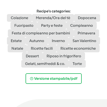
Recipe's categories:
Colazione
Merenda/Ora del tè
Dopocena
Fuoripasto
Party e feste
Compleanno
Festa di compleanno per bambini
Primavera
Estate
Autunno
Inverno
San Valentino
Natale
Ricette facili
Ricette economiche
Dessert
Riposo in frigorifero
Gelati, semifreddi & co.
Torte
Versione stampabile/pdf