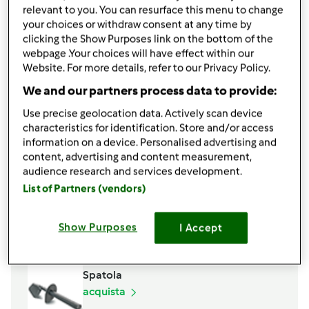
relevant to you. You can resurface this menu to change
300
g
biscotti secchi,
(Tipo Oro Sawa)
your choices or withdraw consent at any time by
1
tazza
di caffè espresso
clicking the Show Purposes link on the bottom of the
1/2
bicchiere
di latte
webpage .Your choices will have effect within our
1
cucchiaio
di zucchero
Website. For more details, refer to our Privacy Policy.
Per decorare:
We and our partners process data to provide:
q.b.
cacao amaro in polvere
Use precise geolocation data. Actively scan device
characteristics for identification. Store and/or access
Aggiungi alla lista della spesa
information on a device. Personalised advertising and
content, advertising and content measurement,
audience research and services development.
List of Partners (vendors)
Accessori che ti serviranno
Farfalla
Show Purposes
I Accept
acquista
Spatola
acquista