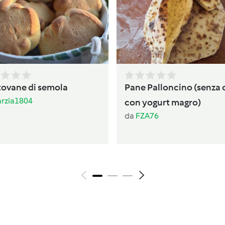
ovane di semola
Pane Palloncino (senza o
rzia1804
con yogurt magro)
da
FZA76