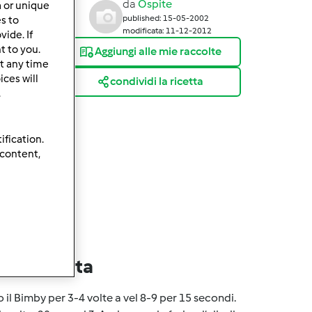
da
Ospite
a or unique
published: 15-05-2002
es to
modificata: 11-12-2012
ide. If
t to you.
Aggiungi alle mie raccolte
t any time
ces will
condividi la ricetta
.
ification.
 content,
lla ricetta
 il Bimby per 3-4 volte a vel 8-9 per 15 secondi.