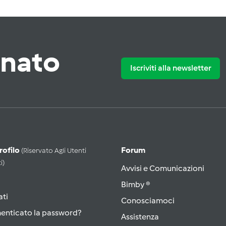
rnato
Iscriviti alla newsletter
Profilo
Forum
(riservato Agli Utenti
i)
Avvisi e Comunicazioni
Bimby ®
ati
Conosciamoci
menticato la password?
Assistenza