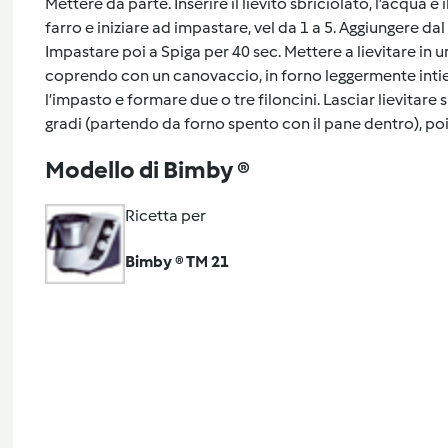
Mettere da parte. Inserire il lievito sbriciolato, l’acqua e il
farro e iniziare ad impastare, vel da 1 a 5. Aggiungere dal fo
Impastare poi a Spiga per 40 sec. Mettere a lievitare in u
coprendo con un canovaccio, in forno leggermente intiep
l’impasto e formare due o tre filoncini. Lasciar lievitar
gradi (partendo da forno spento con il pane dentro), poi
Modello di Bimby ®
Ricetta per
Bimby ® TM 21