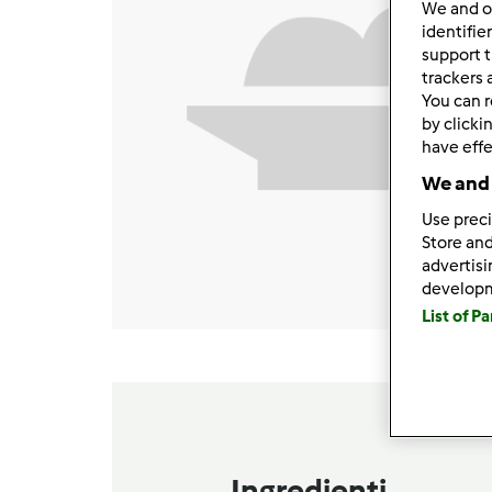
We and 
identifie
support t
trackers 
You can r
by clicki
have effe
We and 
Use preci
Store and
advertis
develop
List of P
Ingredienti