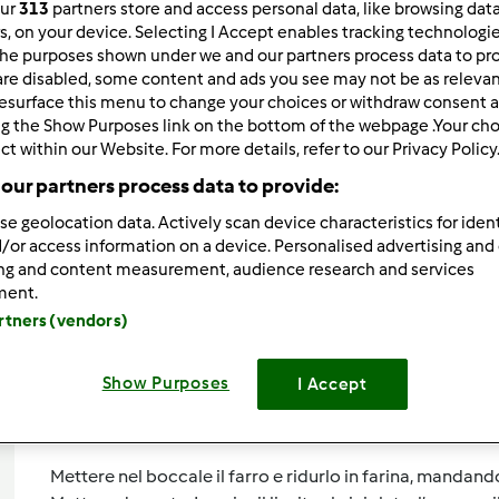
our
313
partners store and access personal data, like browsing dat
rs, on your device. Selecting I Accept enables tracking technologi
Total
0min
he purposes shown under we and our partners process data to prov
are disabled, some content and ads you see may not be as relevan
esurface this menu to change your choices or withdraw consent a
ng the Show Purposes link on the bottom of the webpage .Your choi
porzione/porzioni
ct within our Website. For more details, refer to our Privacy Policy
--
--
our partners process data to provide:
se geolocation data. Actively scan device characteristics for ident
/or access information on a device. Personalised advertising and
Difficoltà
ing and content measurement, audience research and services
--
ment.
artners (vendors)
Show Purposes
I Accept
Preparazione de
Mettere nel boccale il farro e ridurlo in farina, mandando