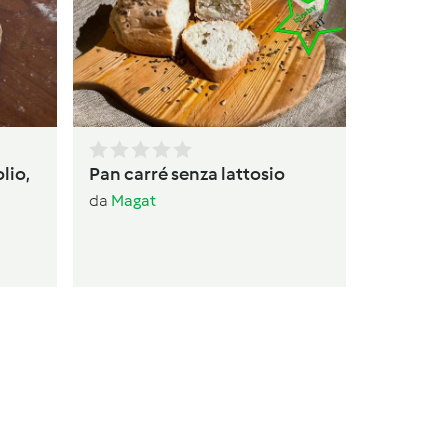
da
Magat
lio,
Pan carré senza lattosio
da
Magat