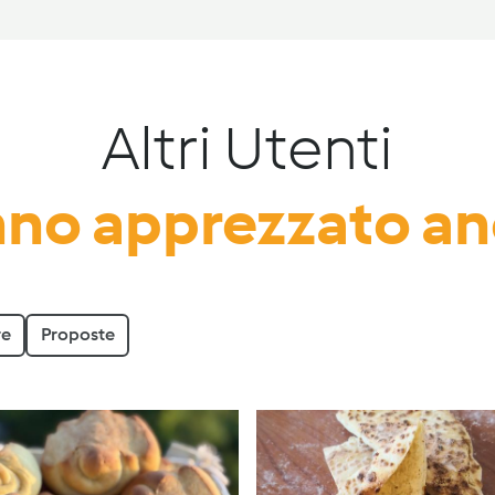
Altri Utenti
no apprezzato a
re
Proposte