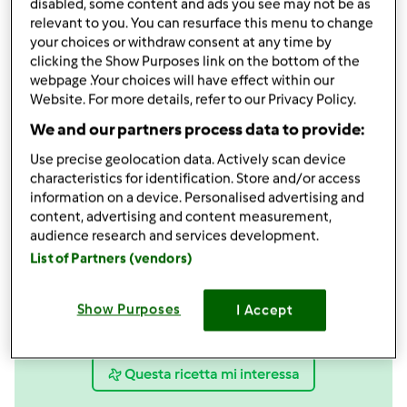
disabled, some content and ads you see may not be as
relevant to you. You can resurface this menu to change
your choices or withdraw consent at any time by
Accessori che ti serviranno
clicking the Show Purposes link on the bottom of the
webpage .Your choices will have effect within our
Spatola
Website. For more details, refer to our Privacy Policy.
acquista
We and our partners process data to provide:
Boccale Completo TM6
Use precise geolocation data. Actively scan device
acquista
characteristics for identification. Store and/or access
information on a device. Personalised advertising and
content, advertising and content measurement,
audience research and services development.
List of Partners (vendors)
Show Purposes
I Accept
Condividi
le tue attività
Questa ricetta mi interessa