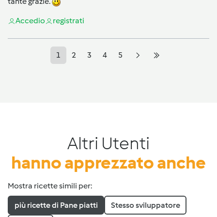
tante grazie.
Accedi
o
registrati
1
2
3
4
5
Altri Utenti
hanno apprezzato anche
Mostra ricette simili per:
più ricette di Pane piatti
Stesso sviluppatore