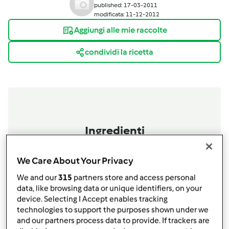
published: 17-03-2011
modificata: 11-12-2012
Aggiungi alle mie raccolte
condividi la ricetta
Ingredienti
600 gr. di farina
320 gr. di acqua
We Care About Your Privacy
150 gr. di lievito madre
We and our
315
partners store and access personal
1
cucchiaio
di strutto
data, like browsing data or unique identifiers, on your
10 gr. di sale.
device. Selecting I Accept enables tracking
technologies to support the purposes shown under we
Aggiungi alla lista della spesa
and our partners process data to provide. If trackers are