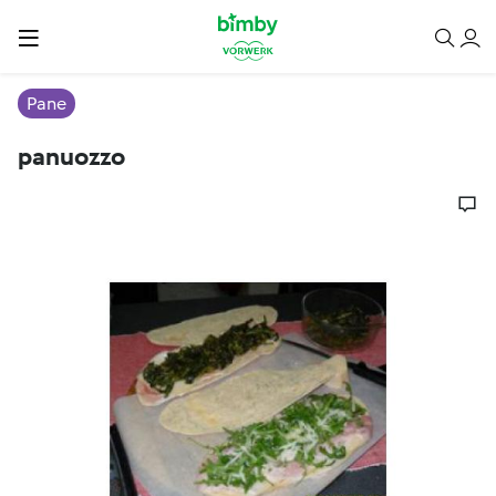
Pane
panuozzo