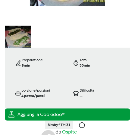
Preparazione
Total
5min
30min
porzione/porzioni
Difficoltà
4
pezzo/pezzi
--
Bimby ® TM 31
da
Ospite