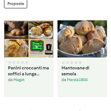
Proposte
Panini croccanti ma
Mantovane di
soffici a lunga
semola
lievitazione
da
Magat
da
Marzia1804