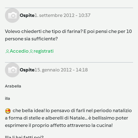
Ospite
1. settembre 2012 - 10:37
Volevo chiederti che tipo di farina? E poi pensi che per 10
persone sia sufficiente?
Accedi
o
registrati
Ospite
15. gennaio 2012 - 14:18
Arabella
illa
che bella idea! Io pensavo di farli nel periodo natalizio
a forma di stelle e alberelli di Natale... è bellissimo poter
esprimere il proprio affetto attraverso la cucina!
Illa li hai fatti poi?