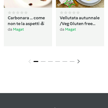
Carbonara … come
Vellutata autunnale
non te la aspetti 🍝
/Veg Gluten free
Lactos free
da
Magat
da
Magat