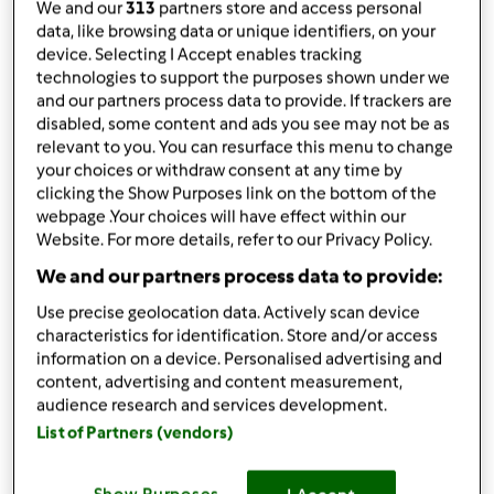
We and our
313
partners store and access personal
data, like browsing data or unique identifiers, on your
device. Selecting I Accept enables tracking
technologies to support the purposes shown under we
Accessori che ti serviranno
and our partners process data to provide. If trackers are
disabled, some content and ads you see may not be as
Spatola
relevant to you. You can resurface this menu to change
acquista
your choices or withdraw consent at any time by
clicking the Show Purposes link on the bottom of the
Boccale Completo TM6
webpage .Your choices will have effect within our
Website. For more details, refer to our Privacy Policy.
acquista
We and our partners process data to provide:
Use precise geolocation data. Actively scan device
characteristics for identification. Store and/or access
information on a device. Personalised advertising and
content, advertising and content measurement,
audience research and services development.
Condividi
le tue attività
List of Partners (vendors)
Questa ricetta mi interessa