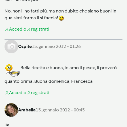
No, non li ho fatti più, ma non dubito che siano buoni in
qualsiasi forma li si faccia!
Accedi
o
registrati
Ospite
15. gennaio 2012 - 01:26
Bella ricetta e buona, io amo il pesce, li proverò
quanto prima. Buona domenica, Francesca
Accedi
o
registrati
Arabella
15. gennaio 2012 - 00:45
illa