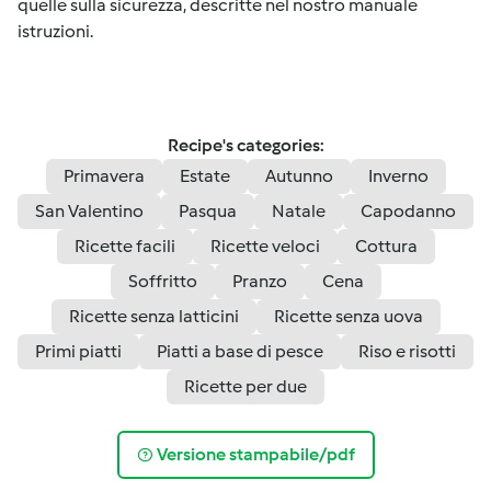
quelle sulla sicurezza, descritte nel nostro manuale
istruzioni.
Recipe's categories:
Primavera
Estate
Autunno
Inverno
San Valentino
Pasqua
Natale
Capodanno
Ricette facili
Ricette veloci
Cottura
Soffritto
Pranzo
Cena
Ricette senza latticini
Ricette senza uova
Primi piatti
Piatti a base di pesce
Riso e risotti
Ricette per due
Versione stampabile/pdf