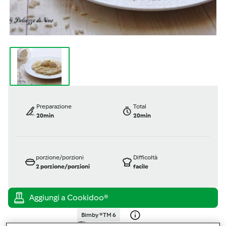
Preparazione
Total
20min
20min
porzione/porzioni
Difficoltà
2
porzione/porzioni
facile
Bimby ® TM 6