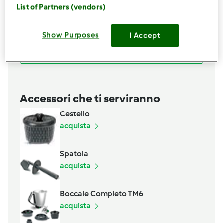
4
capesante
List of Partners (vendors)
1
lime,
succo e scorza grattugiata
q.b.
timo limonato
Show Purposes
I Accept
1
scalogno
Aggiungi alla lista della spesa
Accessori che ti serviranno
Cestello
acquista
Spatola
acquista
Boccale Completo TM6
acquista