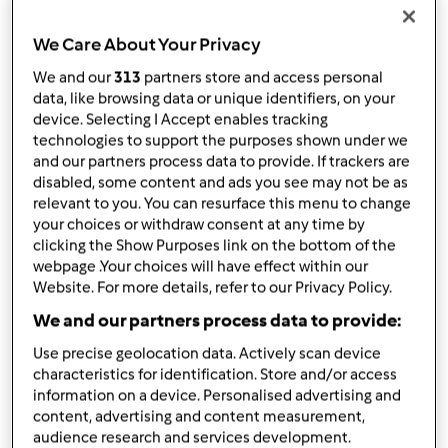
da
irene1502
published: 09-09-2021
We Care About Your Privacy
Aggiungi alle mie raccolte
We and our
313
partners store and access personal
data, like browsing data or unique identifiers, on your
condividi la ricetta
device. Selecting I Accept enables tracking
Crea variante
technologies to support the purposes shown under we
and our partners process data to provide. If trackers are
disabled, some content and ads you see may not be as
relevant to you. You can resurface this menu to change
your choices or withdraw consent at any time by
clicking the Show Purposes link on the bottom of the
webpage .Your choices will have effect within our
Ingredienti
Website. For more details, refer to our Privacy Policy.
RISOTTO CON LIME E CAPESANTE
We and our partners process data to provide:
160
grammi
riso Arborio,
oppure carnaroli
Use precise geolocation data. Actively scan device
characteristics for identification. Store and/or access
350
grammi
brodo vegetale
information on a device. Personalised advertising and
50
grammi
di vino Prosecco
content, advertising and content measurement,
20
grammi
olio extravergine di oliva
audience research and services development.