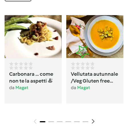
Carbonara … come
Vellutata autunnale
non te la aspetti 🍝
/Veg Gluten free
Lactos free
da
Magat
da
Magat