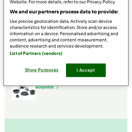
Website. For more details, refer to our Privacy Policy.
100
g
ricotta
160 g trenette
We and our partners process data to provide:
Aggiungi alla lista della spesa
Use precise geolocation data. Actively scan device
characteristics for identification. Store and/or access
information on a device. Personalised advertising and
content, advertising and content measurement,
Accessori che ti serviranno
audience research and services development.
List of Partners (vendors)
Spatola
acquista
Show Purposes
I Accept
Boccale Completo TM6
acquista