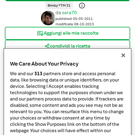
Bimby ® TM 31
da
sara70
published: 05-05-2011
modificata: 08-10-2013
Aggiungi alle mie raccolte
condividi la ricetta
We Care About Your Privacy
We and our
313
partners store and access personal
data, like browsing data or unique identifiers, on your
device. Selecting I Accept enables tracking
Ingredienti
technologies to support the purposes shown under we
and our partners process data to provide. If trackers are
100
g
di spinaci freschi,
novelli
disabled, some content and ads you see may not be as
1
cipollotto,
fresco
relevant to you. You can resurface this menu to change
40
g
di olio,
e.v.o.
your choices or withdraw consent at any time by
200
di pomodori,
a pezzetti freschi
clicking the Show Purposes link on the bottom of the
webpage .Your choices will have effect within our
sale q.basta