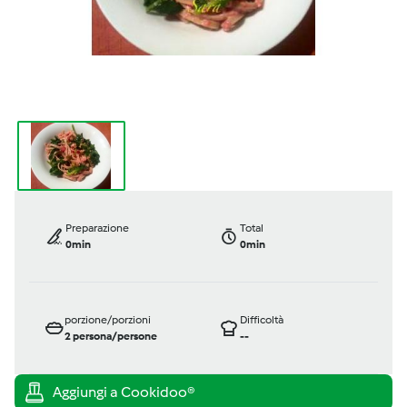
Preparazione
Total
0min
0min
porzione/porzioni
Difficoltà
2
persona/persone
--