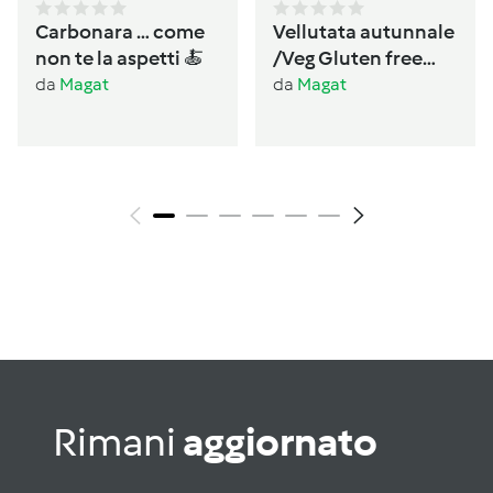
Carbonara … come
Vellutata autunnale
non te la aspetti 🍝
/Veg Gluten free
Lactos free
da
Magat
da
Magat
Rimani
aggiornato