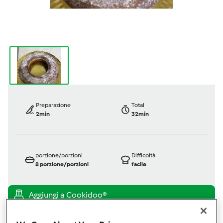
Preparazione
Total
2min
32min
porzione/porzioni
Difficoltà
8
porzione/porzioni
facile
Bimby ® TM 31