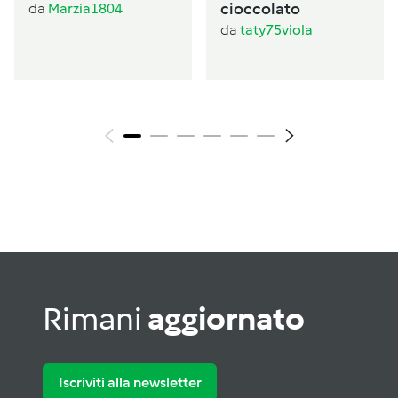
cioccolato
da
Marzia1804
da
taty75viola
Rimani
aggiornato
Iscriviti alla newsletter