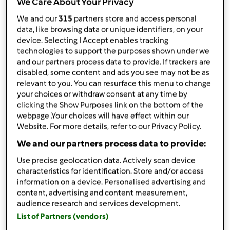
da
ASANTORO
We Care About Your Privacy
published: 03-03-2018
We and our
315
partners store and access personal
modificata: 05-03-2018
data, like browsing data or unique identifiers, on your
Aggiungi alle mie raccolte
device. Selecting I Accept enables tracking
technologies to support the purposes shown under we
condividi la ricetta
and our partners process data to provide. If trackers are
disabled, some content and ads you see may not be as
relevant to you. You can resurface this menu to change
your choices or withdraw consent at any time by
clicking the Show Purposes link on the bottom of the
webpage .Your choices will have effect within our
Website. For more details, refer to our Privacy Policy.
Ingredienti
We and our partners process data to provide:
IMPASTO
Use precise geolocation data. Actively scan device
characteristics for identification. Store and/or access
100
grammi
cioccolato fondente
information on a device. Personalised advertising and
2
banane
content, advertising and content measurement,
140
grammi
zucchero di canna
audience research and services development.
50
grammi
olio di semi di girasole
List of Partners (vendors)
2
uova