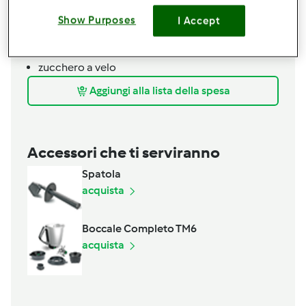
200
grammi
di farina tipo 0
Show Purposes
I Accept
mezza
bustina
lievito in polvere
per completare
zucchero a velo
Aggiungi alla lista della spesa
Accessori che ti serviranno
Spatola
acquista
Boccale Completo TM6
acquista