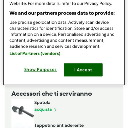
500
grammi
farina manitoba
Website. For more details, refer to our Privacy Policy.
2
nessuna informazione
uova intere,
Da Circa 60
We and our partners process data to provide:
gr
Use precise geolocation data. Actively scan device
2
bustina
vaniglia in polvere,
Va bene anche la
characteristics for identification. Store and/or access
pasta di Vaniglia
information on a device. Personalised advertising and
1
nessuna informazione
aroma di limone,
Aroma
content, advertising and content measurement,
limone/arancia/o vaniglia
audience research and services development.
1
pizzico
zafferano in polvere,
Per colorare
List of Partners (vendors)
l'impasto
Aggiungi alla lista della spesa
Show Purposes
I Accept
Accessori che ti serviranno
Spatola
acquista
Tappetino antiaderente