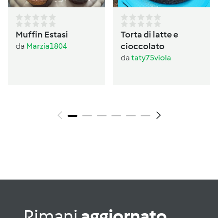
Muffin Estasi
Torta di latte e
cioccolato
da
Marzia1804
da
taty75viola
Rimani
aggiornato