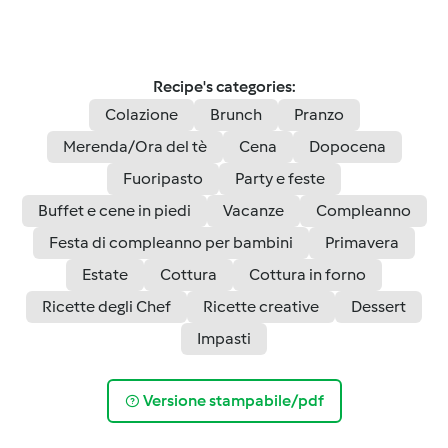
Recipe's categories:
Colazione
Brunch
Pranzo
Merenda/Ora del tè
Cena
Dopocena
Fuoripasto
Party e feste
Buffet e cene in piedi
Vacanze
Compleanno
Festa di compleanno per bambini
Primavera
Estate
Cottura
Cottura in forno
Ricette degli Chef
Ricette creative
Dessert
Impasti
Versione stampabile/pdf