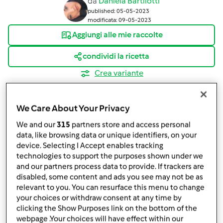
da
Daniela Bartilotti
published: 05-05-2023
modificata: 09-05-2023
Aggiungi alle mie raccolte
condividi la ricetta
Crea variante
We Care About Your Privacy
We and our
315
partners store and access personal
data, like browsing data or unique identifiers, on your
Ingredienti
device. Selecting I Accept enables tracking
technologies to support the purposes shown under we
Le mie Brioss col tuppo!!
and our partners process data to provide. If trackers are
disabled, some content and ads you see may not be as
150
grammi
latte
relevant to you. You can resurface this menu to change
100
grammi
burro
your choices or withdraw consent at any time by
80
grammi
zucchero
clicking the Show Purposes link on the bottom of the
8
grammi
lievito di birra fresco
webpage .Your choices will have effect within our