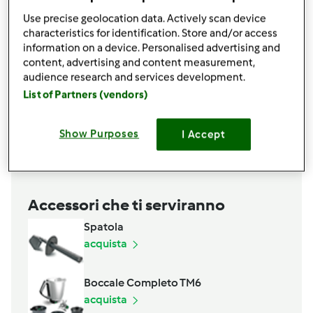
1
Pezzetto di scorza di limone bio o non trattato,
solo la parte gialla
Use precise geolocation data. Actively scan device
characteristics for identification. Store and/or access
10
fiori di lavanda
information on a device. Personalised advertising and
50
g di ghee o burro
content, advertising and content measurement,
2
uova,
1 intero+1albume
audience research and services development.
1
cucchiaino di lievito istantaneo
List of Partners (vendors)
6
albicocche,
lavate, asciugate, tagliate a metà e
denocciolate
Show Purposes
I Accept
Aggiungi alla lista della spesa
Accessori che ti serviranno
Spatola
acquista
Boccale Completo TM6
acquista