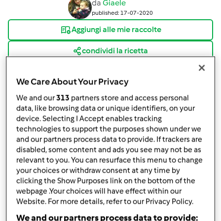
da
Giaele
published: 17-07-2020
Aggiungi alle mie raccolte
condividi la ricetta
Crea variante
We Care About Your Privacy
We and our
313
partners store and access personal
data, like browsing data or unique identifiers, on your
device. Selecting I Accept enables tracking
technologies to support the purposes shown under we
Ingredienti
and our partners process data to provide. If trackers are
disabled, some content and ads you see may not be as
Quadrotti alle albicocche e lavanda
relevant to you. You can resurface this menu to change
your choices or withdraw consent at any time by
100
g di mandorle sgusciate e pelate
clicking the Show Purposes link on the bottom of the
100
g di riso in chicchi,
o farina di riso
webpage .Your choices will have effect within our
80
g di zucchero vanigliato fatto in casa
Website. For more details, refer to our Privacy Policy.
20
g di zucchero di canna
We and our partners process data to provide: