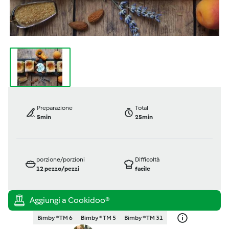
Preparazione
Total
5min
25min
porzione/porzioni
Difficoltà
12
pezzo/pezzi
facile
Bimby ® TM 6
Bimby ® TM 5
Bimby ® TM 31