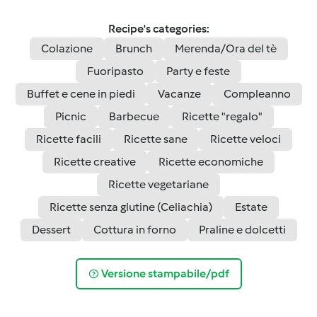
Recipe's categories:
Colazione
Brunch
Merenda/Ora del tè
Fuoripasto
Party e feste
Buffet e cene in piedi
Vacanze
Compleanno
Picnic
Barbecue
Ricette "regalo"
Ricette facili
Ricette sane
Ricette veloci
Ricette creative
Ricette economiche
Ricette vegetariane
Ricette senza glutine (Celiachia)
Estate
Dessert
Cottura in forno
Praline e dolcetti
Versione stampabile/pdf