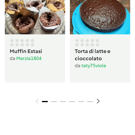
Muffin Estasi
Torta di latte e
cioccolato
da
Marzia1804
da
taty75viola