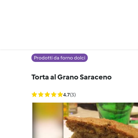
Prodotti da forno dolci
Torta al Grano Saraceno
4.7
(3)