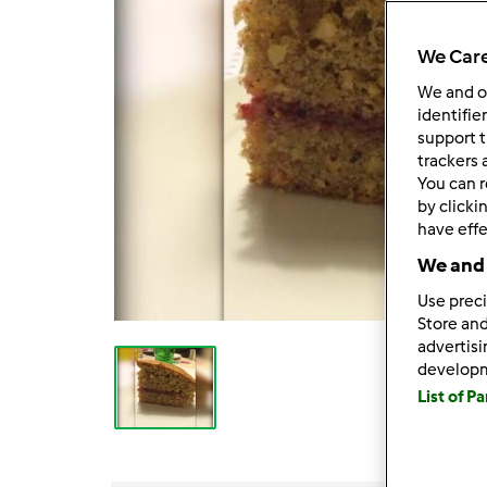
We Care
We and 
identifie
support t
trackers 
You can r
by clicki
have effe
We and 
Use preci
Store and
advertis
develop
List of P