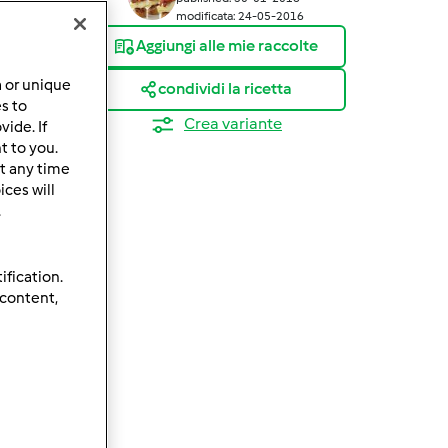
modificata: 24-05-2016
Aggiungi alle mie raccolte
a or unique
condividi la ricetta
es to
Crea variante
ide. If
t to you.
t any time
ces will
.
ification.
 content,