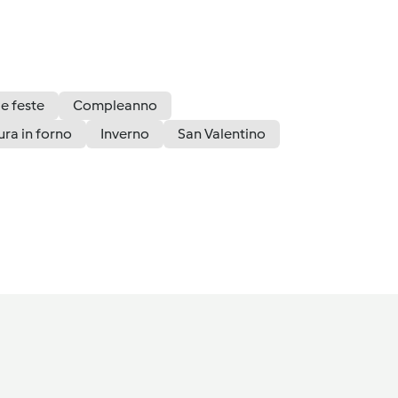
 e feste
Compleanno
ura in forno
Inverno
San Valentino