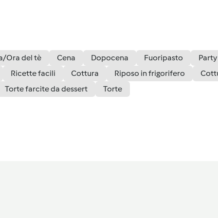
/Ora del tè
Cena
Dopocena
Fuoripasto
Party
Ricette facili
Cottura
Riposo in frigorifero
Cott
Torte farcite da dessert
Torte