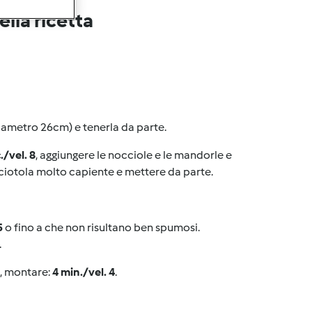
lla ricetta
diametro 26cm) e tenerla da parte.
./vel. 8
, aggiungere le nocciole e le mandorle e
a ciotola molto capiente e mettere da parte.
5
o fino a che non risultano ben spumosi.
o.
lo, montare:
4 min./vel. 4
.