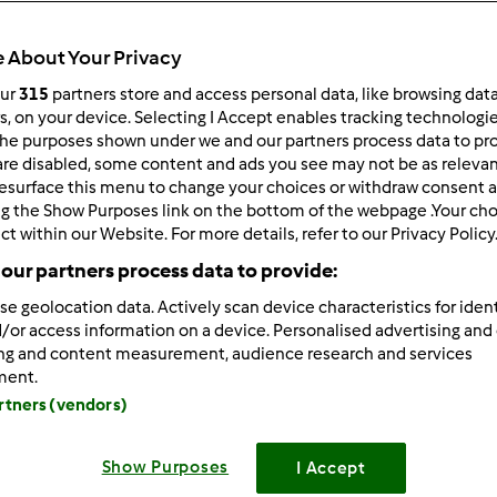
Total
1h 30min
 About Your Privacy
our
315
partners store and access personal data, like browsing dat
rs, on your device. Selecting I Accept enables tracking technologi
he purposes shown under we and our partners process data to prov
porzione/porzioni
12
fetta/fette
are disabled, some content and ads you see may not be as relevan
esurface this menu to change your choices or withdraw consent a
ng the Show Purposes link on the bottom of the webpage .Your choi
ct within our Website. For more details, refer to our Privacy Policy
Difficoltà
our partners process data to provide:
facile
se geolocation data. Actively scan device characteristics for ident
/or access information on a device. Personalised advertising and
ing and content measurement, audience research and services
ment.
artners (vendors)
Show Purposes
I Accept