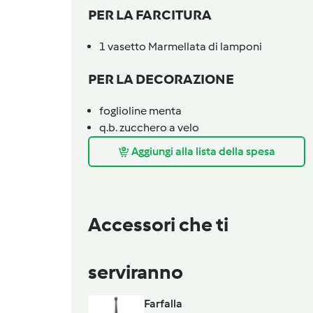
PER LA FARCITURA
1
vasetto
Marmellata di lamponi
PER LA DECORAZIONE
foglioline
menta
q.b.
zucchero a velo
Aggiungi alla lista della spesa
Accessori che ti
serviranno
Farfalla