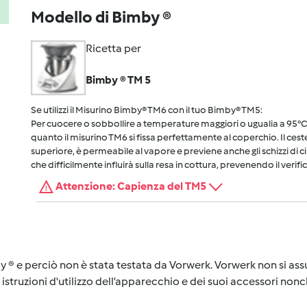
Modello di Bimby ®
Ricetta per
Bimby ® TM 5
Se utilizzi il Misurino Bimby® TM6 con il tuo Bimby® TM5:
Per cuocere o sobbollire a temperature maggiori o ugualia a 95°C, 
quanto il misurino TM6 si fissa perfettamente al coperchio. Il cest
superiore, è permeabile al vapore e previene anche gli schizzi di 
che difficilmente influirà sulla resa in cottura, prevenendo il verific
Attenzione: Capienza del TM5
y ® e perciò non è stata testata da Vorwerk. Vorwerk non si assu
istruzioni d'utilizzo dell’apparecchio e dei suoi accessori nonch