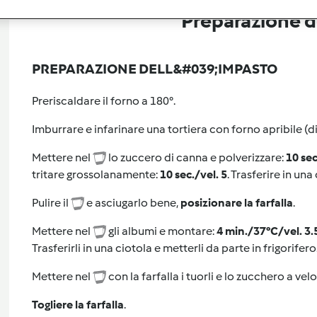
Preparazione de
PREPARAZIONE DELL&#039;IMPASTO
Preriscaldare il forno a 180°.
Imburrare e infarinare una tortiera con forno apribile (
Mettere nel
lo zuccero di canna e polverizzare:
10 sec
tritare grossolanamente:
10 sec./vel. 5
. Trasferire in un
Pulire il
e asciugarlo bene,
posizionare la farfalla
.
Mettere nel
gli albumi e montare:
4 min./37°C/vel. 3.
Trasferirli in una ciotola e metterli da parte in frigorifer
Mettere nel
con la farfalla i tuorli e lo zucchero a ve
Togliere la farfalla
.