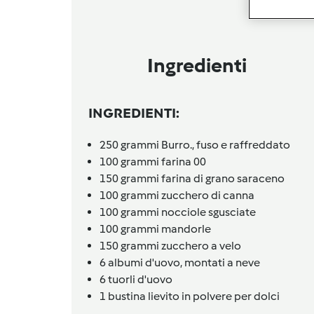
Ingredienti
INGREDIENTI:
250
grammi
Burro.,
fuso e raffreddato
100
grammi
farina 00
150
grammi
farina di grano saraceno
100
grammi
zucchero di canna
100
grammi
nocciole sgusciate
100
grammi
mandorle
150
grammi
zucchero a velo
6
albumi d'uovo,
montati a neve
6
tuorli d'uovo
1
bustina
lievito in polvere per dolci