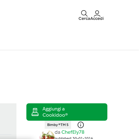
Cerca
Accedi
Bimby ® TM 5
da
ChefEly78
published: 30-01-2016