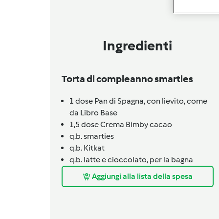
Ingredienti
Torta di compleanno smarties
1
dose
Pan di Spagna,
con lievito, come
da Libro Base
1,5
dose
Crema Bimby cacao
q.b.
smarties
q.b.
Kitkat
q.b.
latte e cioccolato,
per la bagna
Aggiungi alla lista della spesa