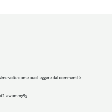
issime volte come puoi leggere dai commenti é
cfcd2-awbmmy9g