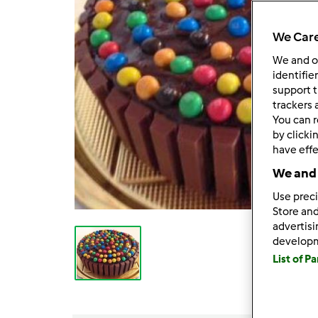
We Care
We and 
identifie
support t
trackers 
You can r
by clicki
have effe
We and 
Use preci
Store and
advertis
develop
List of P