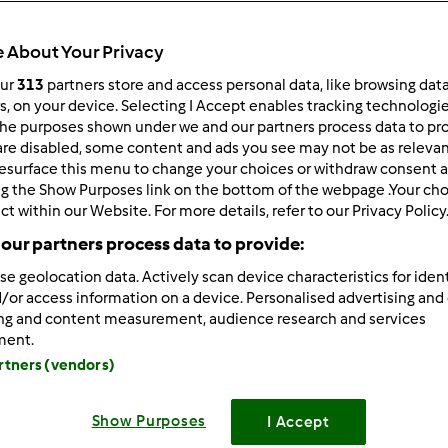
Total
0min
 About Your Privacy
our
313
partners store and access personal data, like browsing dat
rs, on your device. Selecting I Accept enables tracking technologi
he purposes shown under we and our partners process data to prov
porzione/porzioni
10
porzione/porzioni
are disabled, some content and ads you see may not be as relevan
esurface this menu to change your choices or withdraw consent a
ng the Show Purposes link on the bottom of the webpage .Your choi
ct within our Website. For more details, refer to our Privacy Policy
Difficoltà
our partners process data to provide:
facile
se geolocation data. Actively scan device characteristics for ident
/or access information on a device. Personalised advertising and
ing and content measurement, audience research and services
ment.
artners (vendors)
Show Purposes
I Accept