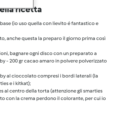
lla ricetta
base (io uso quella con lievito é fantastico e
o, anche questa la preparo il giorno prima così
nsioni, bagnare ogni disco con un preparato a
imby - 200 gr cacao amaro in polvere polverizzato
 al cioccolato compresi i bordi laterali (la
es e i kitkat);
es al centro della torta (attenzione gli smarties
o con la crema perdono il colorante, per cui io