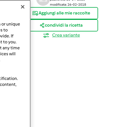
modificata: 26-02-2018
Aggiungi alle mie raccolte
a or unique
condividi la ricetta
es to
Crea variante
ide. If
t to you.
t any time
ces will
.
ification.
 content,