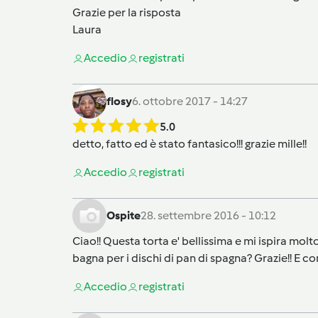
Grazie per la risposta
Laura
Accedi
o
registrati
flosy
6. ottobre 2017 - 14:27
5.0
detto, fatto ed è stato fantasico!!! grazie mille!!
Accedi
o
registrati
Ospite
28. settembre 2016 - 10:12
Ciao!! Questa torta e' bellissima e mi ispira mo
bagna per i dischi di pan di spagna? Grazie!! E co
Accedi
o
registrati