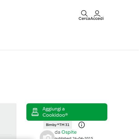
Cerca
Accedi
Bimby ® TM 31
da
Ospite
published: 26-04-2015