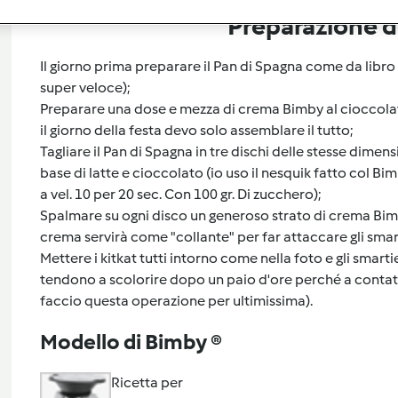
Preparazione de
Il giorno prima preparare il Pan di Spagna come da libro 
super veloce);
Preparare una dose e mezza di crema Bimby al cioccolat
il giorno della festa devo solo assemblare il tutto;
Tagliare il Pan di Spagna in tre dischi delle stesse dime
base di latte e cioccolato (io uso il nesquik fatto col B
a vel. 10 per 20 sec. Con 100 gr. Di zucchero);
Spalmare su ogni disco un generoso strato di crema Bimby
crema servirà come "collante" per far attaccare gli smarti
Mettere i kitkat tutti intorno come nella foto e gli smarti
tendono a scolorire dopo un paio d'ore perché a contatt
faccio questa operazione per ultimissima).
Modello di Bimby ®
Ricetta per