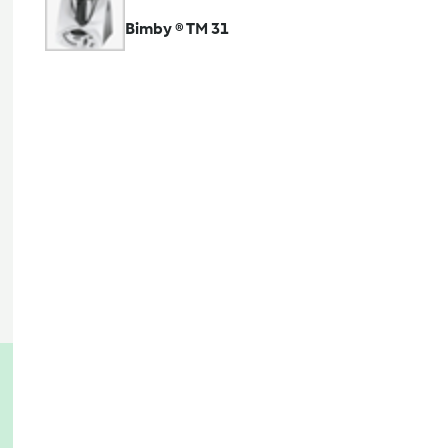
Bimby ® TM 31