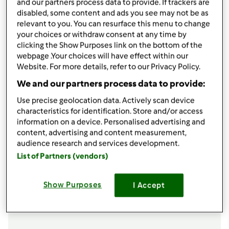
and our partners process data to provide. If trackers are
condividi la ricetta
disabled, some content and ads you see may not be as
relevant to you. You can resurface this menu to change
your choices or withdraw consent at any time by
clicking the Show Purposes link on the bottom of the
webpage .Your choices will have effect within our
Website. For more details, refer to our Privacy Policy.
We and our partners process data to provide:
Ingredienti
Use precise geolocation data. Actively scan device
200 gr. Zucchero
characteristics for identification. Store and/or access
200 gr. Burro
information on a device. Personalised advertising and
250 gr. Noci sgusciate
content, advertising and content measurement,
150 gr. Maizena
audience research and services development.
4
uova
List of Partners (vendors)
1 bustina lievito x dolci
1 fialetta di vaniglia
Show Purposes
I Accept
Aggiungi alla lista della spesa