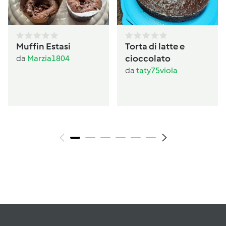
Muffin Estasi
Torta di latte e
cioccolato
da
Marzia1804
da
taty75viola