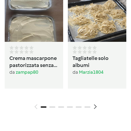
Crema mascarpone
Tagliatelle solo
pastorizzata senza
albumi
panna
da
zampap80
da
Marzia1804