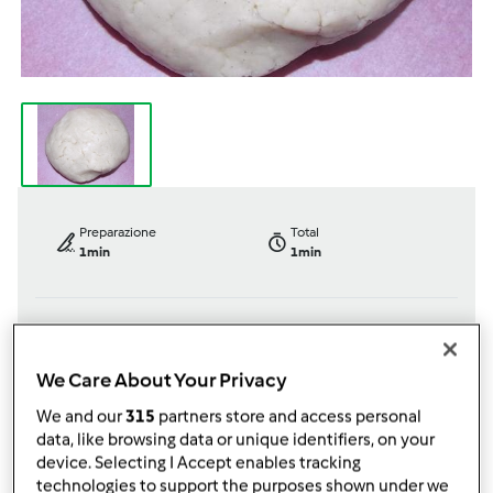
Preparazione
Total
1min
1min
porzione/porzioni
Difficoltà
0
porzione/porzioni
facile
We Care About Your Privacy
We and our
315
partners store and access personal
data, like browsing data or unique identifiers, on your
device. Selecting I Accept enables tracking
Bimby ® TM 21
technologies to support the purposes shown under we