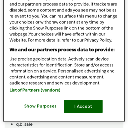
da
Ospite
and our partners process data to provide. If trackers are
published: 14-09-2015
disabled, some content and ads you see may not be as
modificata: 28-10-2015
relevant to you. You can resurface this menu to change
Aggiungi alle mie raccolte
your choices or withdraw consent at any time by
clicking the Show Purposes link on the bottom of the
condividi la ricetta
webpage .Your choices will have effect within our
Website. For more details, refer to our Privacy Policy.
Crea variante
We and our partners process data to provide:
Use precise geolocation data. Actively scan device
characteristics for identification. Store and/or access
information on a device. Personalised advertising and
content, advertising and content measurement,
Ingredienti
audience research and services development.
List of Partners (vendors)
Per la pasta Brisé
250
grammi
farina
Show Purposes
I Accept
100
grammi
burro morbido
50
grammi
acqua fredda
q.b.
sale