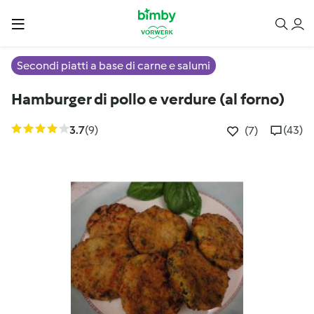
Secondi piatti a base di carne e salumi
Hamburger di pollo e verdure (al forno)
3.7
(9)
(43)
(7)