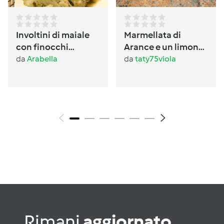
Involtini di maiale
Marmellata di
con finocchi
Arance e un limone
prezzemolati
con buccia
da
Arabella
da
taty75viola
Rimani
aggiornato