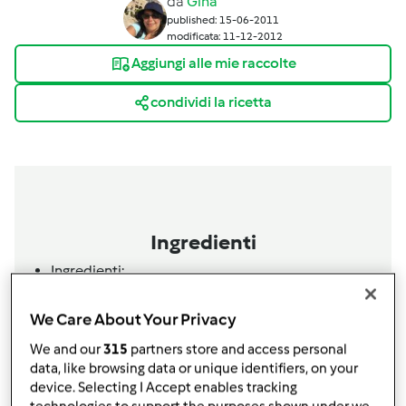
da
Gina
published: 15-06-2011
modificata: 11-12-2012
Aggiungi alle mie raccolte
condividi la ricetta
Ingredienti
Ingredienti:
300
g
di zucchine,
a tocchi
250
g
di carote,
a tocchi
We Care About Your Privacy
40
g
di olio
We and our
315
partners store and access personal
150
g
di spinaci,
solo le foglie
data, like browsing data or unique identifiers, on your
650
g
di petto di pollo,
a tocchi
device. Selecting I Accept enables tracking
sale e pepe