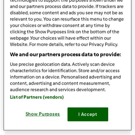
technologies to support the purposes shown under we
100
g
di scamorza,
a dadini piccoli
and our partners process data to provide. If trackers are
2
uova
disabled, some content and ads you see may not be as
relevant to you. You can resurface this menu to change
pangrattato per impanare q.b.
your choices or withdraw consent at any time by
olio extravergine q.b.
clicking the Show Purposes link on the bottom of the
Aggiungi alla lista della spesa
webpage .Your choices will have effect within our
Website. For more details, refer to our Privacy Policy.
We and our partners process data to provide:
Accessori che ti serviranno
Use precise geolocation data. Actively scan device
characteristics for identification. Store and/or access
Spatola
information on a device. Personalised advertising and
acquista
content, advertising and content measurement,
audience research and services development.
List of Partners (vendors)
Boccale Completo TM6
acquista
Show Purposes
I Accept