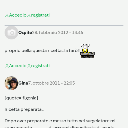
Accedi
o
registrati
Ospite
28. febbraio 2012 - 14:46
proprio bella questa ricetta...la farò!!
Accedi
o
registrati
Gina
7. ottobre 2011 - 22:05
[quote=ifigenia]
Ricetta preparata...
Dopo aver preparato e messo tutto nel surgelatore mi
sono accorta...................di essermi dimenticata di averle