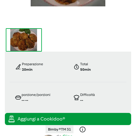
Preparazione
Total
20min
50min
porzione/porzioni
Difficoltà
--
--
--
Bimby ® TM 31