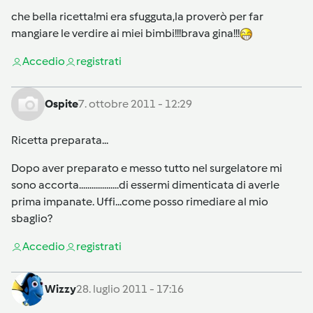
che bella ricetta!mi era sfugguta,la proverò per far
mangiare le verdire ai miei bimbi!!!brava gina!!!
Accedi
o
registrati
Ospite
7. ottobre 2011 - 12:29
Ricetta preparata...
Dopo aver preparato e messo tutto nel surgelatore mi
sono accorta...................di essermi dimenticata di averle
prima impanate. Uffi...come posso rimediare al mio
sbaglio?
Accedi
o
registrati
Wizzy
28. luglio 2011 - 17:16