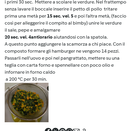
i primi 30 sec.
Mettere a scolare le verdure. Nel frattempo
senza lavare il boccale inserire il petto di pollo
tritare
prima una metà per
15 sec. vel. 5
e poi l’altra metà, (faccio
così per alleggerire il compito al bimby) unire le verdure
il sale, pepe e amalgamare
20 sec. vel. 4
antiorario
aiutandosi con la spatola.
A questo punto aggiungere la scamorza a chi piace. Con il
composto formare gli hamburger ne vengono 14 pezzi.
Passarli nell’uovo e poi nel pangrattato, mettere su una
teglia con carta forno e spennellare con poco olio e
infornare in forno caldo
a 200 °C per 30 min.