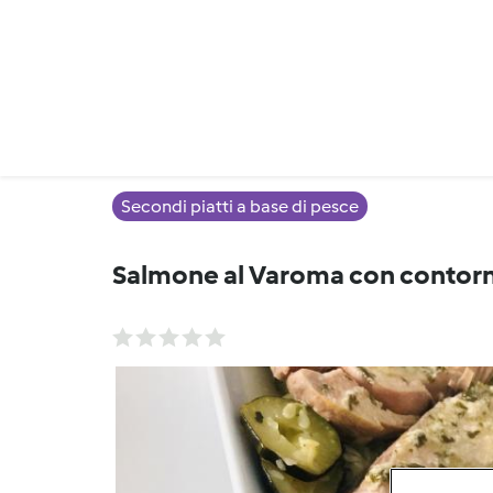
Secondi piatti a base di pesce
Salmone al Varoma con contorn