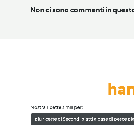
Non ci sono commenti in ques
han
Mostra ricette simili per:
più ricette di Secondi piatti a base di pesce pia