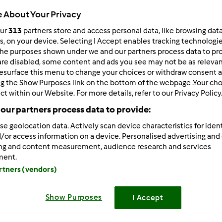
 About Your Privacy
Total
20min
our
313
partners store and access personal data, like browsing dat
rs, on your device. Selecting I Accept enables tracking technologi
he purposes shown under we and our partners process data to prov
are disabled, some content and ads you see may not be as relevan
porzione/porzioni
esurface this menu to change your choices or withdraw consent a
4
persona/persone
ng the Show Purposes link on the bottom of the webpage .Your choi
ct within our Website. For more details, refer to our Privacy Policy
our partners process data to provide:
Difficoltà
facile
se geolocation data. Actively scan device characteristics for ident
/or access information on a device. Personalised advertising and
ing and content measurement, audience research and services
ment.
artners (vendors)
Show Purposes
I Accept