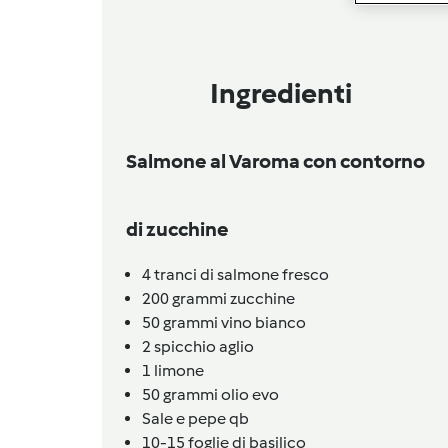
Ingredienti
Salmone al Varoma con contorno
di zucchine
4
tranci di salmone fresco
200
grammi
zucchine
50
grammi
vino bianco
2
spicchio
aglio
1
limone
50
grammi
olio evo
Sale e pepe qb
10-15
foglie di basilico