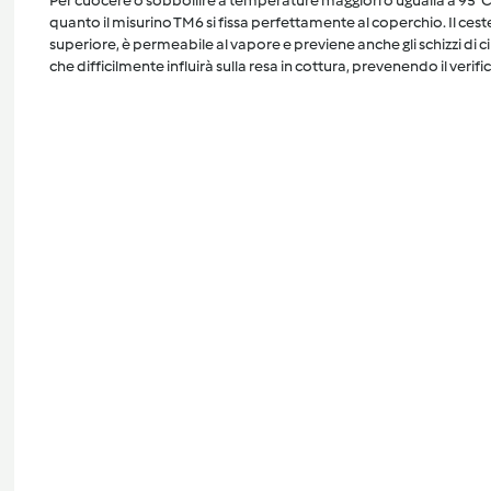
Per cuocere o sobbollire a temperature maggiori o ugualia a 95°C, 
quanto il misurino TM6 si fissa perfettamente al coperchio. Il cest
superiore, è permeabile al vapore e previene anche gli schizzi di 
che difficilmente influirà sulla resa in cottura, prevenendo il verific