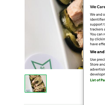
We Care
We and 
identifie
support t
trackers 
You can r
by clicki
have effe
We and 
Use preci
Store and
advertis
develop
List of P