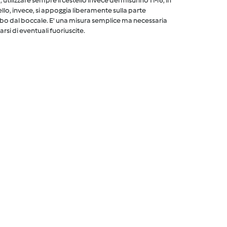
utilizzare sempre il cestello invece del misurino TM6, in
ello, invece, si appoggia liberamente sulla parte
cibo dal boccale. E' una misura semplice ma necessaria
arsi di eventuali fuoriuscite.