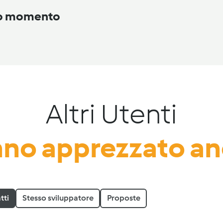
to momento
Altri Utenti
no apprezzato a
tti
Stesso sviluppatore
Proposte