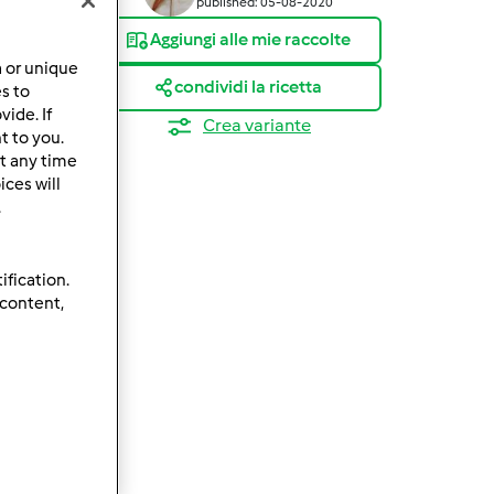
published: 05-08-2020
Aggiungi alle mie raccolte
a or unique
condividi la ricetta
es to
ide. If
Crea variante
t to you.
t any time
ces will
.
ification.
 content,