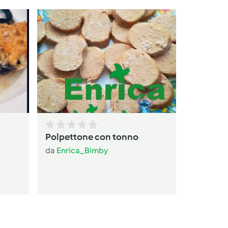
Polpe
da
Enr
Polpettone con tonno
da
Enrica_Bimby