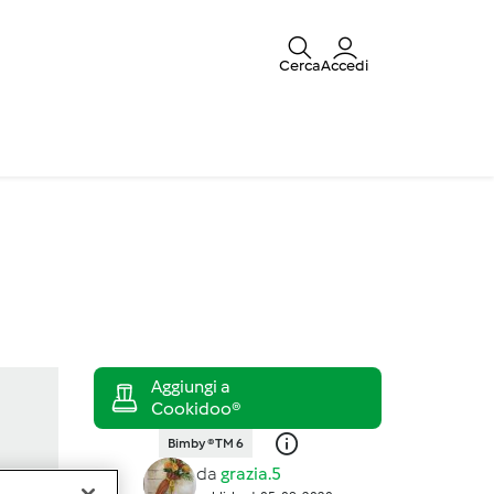
Cerca
Accedi
Bimby ® TM 6
da
grazia.5