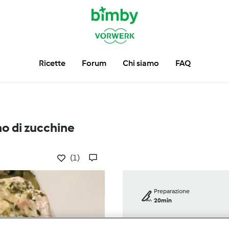
Ricette
Forum
Chi siamo
FAQ
o di zucchine
(1)
Preparazione
20min