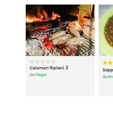
Calamari Ripieni 🦑
Seppi
da
Magat
da
En