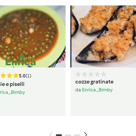
5.0
(1)
cozze gratinate
e e piselli
da
Enrica_Bimby
rica_Bimby