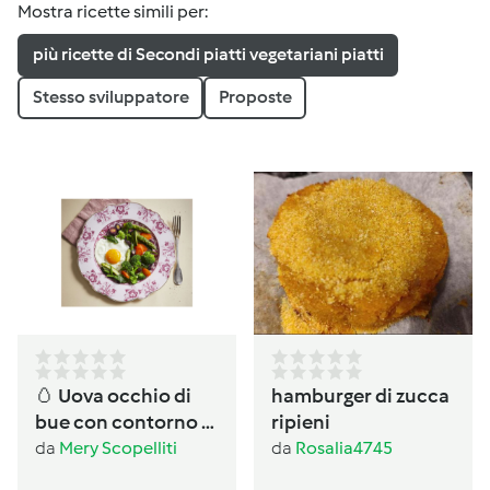
Mostra ricette simili per:
più ricette di Secondi piatti vegetariani piatti
Stesso sviluppatore
Proposte
🥚 Uova occhio di
hamburger di zucca
bue con contorno di
ripieni
verdure al Varoma
da
Mery Scopelliti
da
Rosalia4745