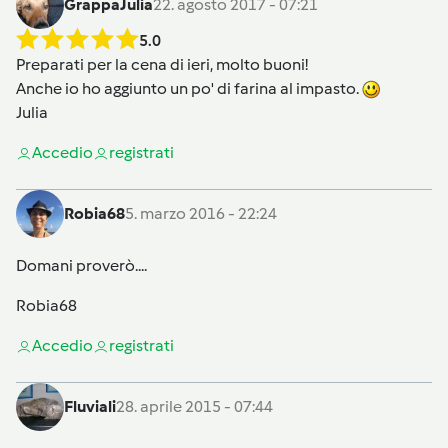
GrappaJulia
22. agosto 2017 - 07:21
5.0
Preparati per la cena di ieri, molto buoni!
Anche io ho aggiunto un po' di farina al impasto.
Julia
Accedi
o
registrati
Robia68
5. marzo 2016 - 22:24
Domani proverò....
Robia68
Accedi
o
registrati
Fluviali
28. aprile 2015 - 07:44