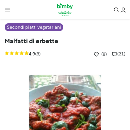
Secondi piatti vegetariani
Malfatti di erbette
4.9
(8)
(21)
(8)