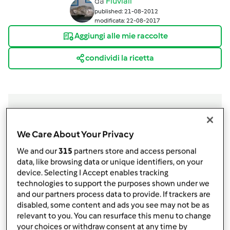
da
Fluviali
published: 21-08-2012
modificata: 22-08-2017
Aggiungi alle mie raccolte
condividi la ricetta
We Care About Your Privacy
Ingredienti
We and our
315
partners store and access personal
Malfatti di erbette
data, like browsing data or unique identifiers, on your
device. Selecting I Accept enables tracking
350
g
spinaci,
erbette lessati e strizzati
technologies to support the purposes shown under we
250
g
ricotta
and our partners process data to provide. If trackers are
1
uovo
disabled, some content and ads you see may not be as
50
g
pecorino,
o grana
relevant to you. You can resurface this menu to change
400
g
polpa di pomodoro
your choices or withdraw consent at any time by