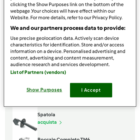
1/2
cipolla
clicking the Show Purposes link on the bottom of the
q.b.
olio extravergine di oliva
webpage .Your choices will have effect within our
Website. For more details, refer to our Privacy Policy.
q.b.
basilico
q.b.
sale e pepe
We and our partners process data to provide:
farina
Use precise geolocation data. Actively scan device
pangrattato
characteristics for identification. Store and/or access
Aggiungi alla lista della spesa
information on a device. Personalised advertising and
content, advertising and content measurement,
audience research and services development.
List of Partners (vendors)
Accessori che ti serviranno
Varoma
Show Purposes
I Accept
acquista
Spatola
acquista
Boccale Completo TM6