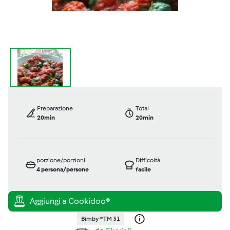
Preparazione
Total
20min
20min
porzione/porzioni
Difficoltà
4
persona/persone
facile
Bimby ® TM 31