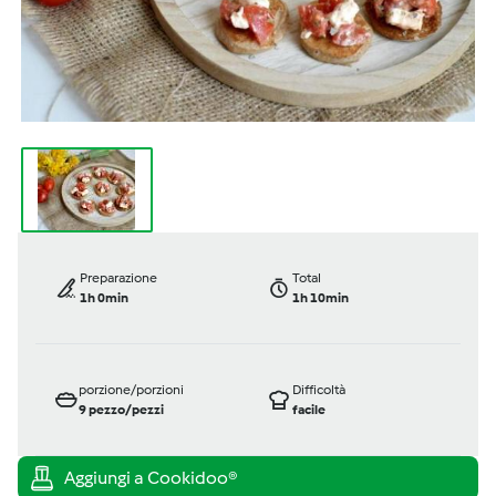
Preparazione
Total
1h 0min
1h 10min
porzione/porzioni
Difficoltà
9
pezzo/pezzi
facile