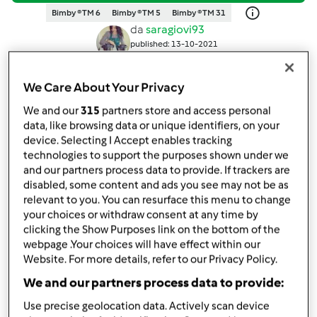
Bimby ® TM 6
Bimby ® TM 5
Bimby ® TM 31
da
saragiovi93
published: 13-10-2021
modificata: 28-02-2023
Aggiungi alle mie raccolte
We Care About Your Privacy
condividi la ricetta
We and our
315
partners store and access personal
data, like browsing data or unique identifiers, on your
Crea variante
device. Selecting I Accept enables tracking
technologies to support the purposes shown under we
and our partners process data to provide. If trackers are
disabled, some content and ads you see may not be as
relevant to you. You can resurface this menu to change
your choices or withdraw consent at any time by
clicking the Show Purposes link on the bottom of the
Ingredienti
webpage .Your choices will have effect within our
Website. For more details, refer to our Privacy Policy.
Blinis Integrali Feta e Pomodorini -
We and our partners process data to provide:
CONTEST CENA DAVANTI ALLA TV
Use precise geolocation data. Actively scan device
60
grammi
farina integrale