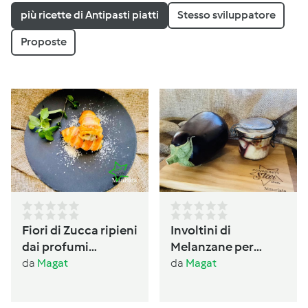
più ricette di Antipasti piatti
Stesso sviluppatore
Proposte
Fiori di Zucca ripieni
Involtini di
dai profumi
Melanzane per
Ogliastrini
antipasto /conserva
da
Magat
da
Magat
per l’inverno