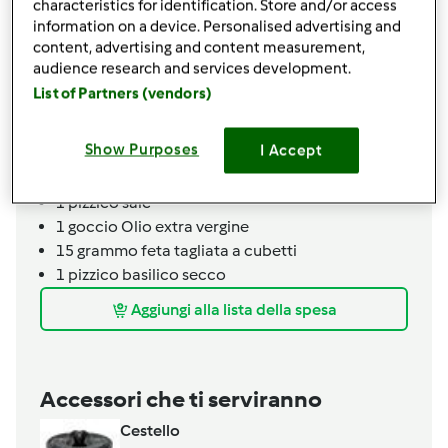
characteristics for identification. Store and/or access
1
pizzico
sale
information on a device. Personalised advertising and
1/2
cucchiaino
cremor tartaro,
oppure lievito
content, advertising and content measurement,
per torte salate
audience research and services development.
105
grammo
latte
List of Partners (vendors)
Per terminare
Show Purposes
I Accept
4
pomodorini,
tagliati a metà
1
pizzico
origano secco
1
pizzico
sale
1
goccio
Olio extra vergine
15
grammo
feta tagliata a cubetti
1
pizzico
basilico secco
Aggiungi alla lista della spesa
Accessori che ti serviranno
Cestello