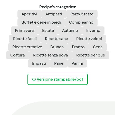
Recipe's categories:
Aperitivi
Antipasti
Party e feste
Buffet e cene in piedi
Compleanno
Primavera
Estate
Autunno
Inverno
Ricette facili
Ricette sane
Ricette veloci
Ricette creative
Brunch
Pranzo
Cena
Cottura
Ricette senza uova
Ricette per due
Impasti
Pane
Panini
Versione stampabile/pdf