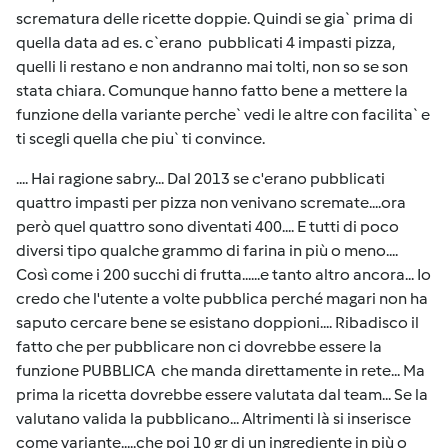
scrematura delle ricette doppie. Quindi se gia` prima di
quella data ad es. c`erano pubblicati 4 impasti pizza,
quelli li restano e non andranno mai tolti, non so se son
stata chiara. Comunque hanno fatto bene a mettere la
funzione della variante perche` vedi le altre con facilita` e
ti scegli quella che piu` ti convince.
.... Hai ragione sabry... Dal 2013 se c'erano pubblicati
quattro impasti per pizza non venivano scremate....ora
però quel quattro sono diventati 400.... E tutti di poco
diversi tipo qualche grammo di farina in più o meno....
Così come i 200 succhi di frutta......e tanto altro ancora... Io
credo che l'utente a volte pubblica perché magari non ha
saputo cercare bene se esistano doppioni.... Ribadisco il
fatto che per pubblicare non ci dovrebbe essere la
funzione PUBBLICA che manda direttamente in rete... Ma
prima la ricetta dovrebbe essere valutata dal team... Se la
valutano valida la pubblicano... Altrimenti là si inserisce
come variante.....che poi 10 gr di un ingrediente in più o