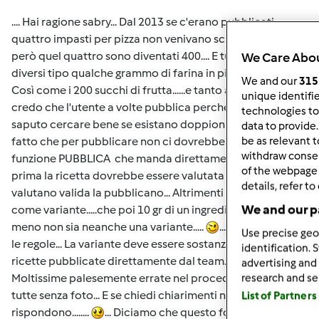
.... Hai ragione sabry... Dal 2013 se c'erano pubblicati
quattro impasti per pizza non venivano scremate....ora
però quel quattro sono diventati 400.... E tutti di poco
We Care Abou
diversi tipo qualche grammo di farina in più o meno....
We and our
315
Così come i 200 succhi di frutta......e tanto altro ancora... Io
unique identifie
credo che l'utente a volte pubblica perché magari non ha
technologies to
saputo cercare bene se esistano doppioni.... Ribadisco il
data to provide
fatto che per pubblicare non ci dovrebbe essere la
be as relevant 
withdraw consen
funzione PUBBLICA che manda direttamente in rete... Ma
of the webpage 
prima la ricetta dovrebbe essere valutata dal team... Se la
details, refer to
valutano valida la pubblicano... Altrimenti là si inserisce
We and our pa
come variante.....che poi 10 gr di un ingrediente in più o
meno non sia neanche una variante.....
... Come dettano
Use precise geol
le regole... La variante deve essere sostanziale.....e delle
identification. 
ricette pubblicate direttamente dal team...????....
advertising and
Moltissime palesemente errate nel procedimento... Quasi
research and s
tutte senza foto... E se chiedi chiarimenti non
List of Partner
rispondono........
... Diciamo che questo forum é un