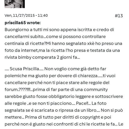
Ven, 11/27/2015 - 11:40
#13
priscilla65 wrote:
Buongiorno a tutti mi sono appena iscritta e credo di
cancellarmi subito...come si possono controllare
centinaia di ricette?Mi hanno segnalato xkè ho preso una
foto da internet,ma la ricetta l'ho presa e testata da una
rivista bimby comperata 2 giorni fa...
..... Scusa Priscilla..... Non voglio come già detto far
polemiche ma giusto per dovere di chiarezza......ti vuoi
cancellare perché non ti piace stare alle regole del
forum..????!!!!...prima di far parte di una community
sarebbe giusto fosse obbligatorio leggere e sottoscrivere
alle regole ..e se non ti piacciono.... Pace!!... La foto
segnalata se é scaricata o ripresa da un libro.... Non si può
mettere... Prima di tutto per diritti di copyright e poi
perché non é giusto nei confronti di chi le ricette le fa... Le