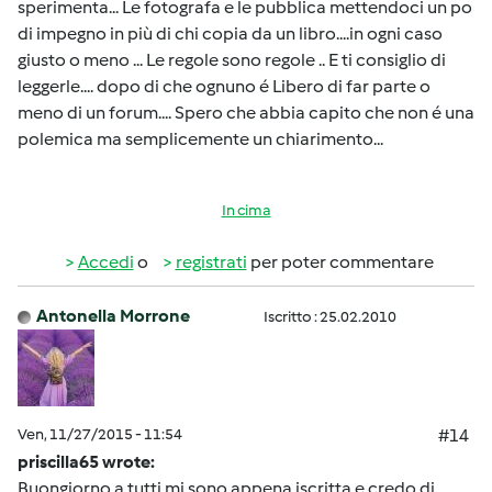
sperimenta... Le fotografa e le pubblica mettendoci un po
di impegno in più di chi copia da un libro....in ogni caso
giusto o meno ... Le regole sono regole .. E ti consiglio di
leggerle.... dopo di che ognuno é Libero di far parte o
meno di un forum.... Spero che abbia capito che non é una
polemica ma semplicemente un chiarimento...
In cima
Accedi
o
registrati
per poter commentare
Antonella Morrone
Iscritto : 25.02.2010
Ven, 11/27/2015 - 11:54
#14
priscilla65 wrote:
Buongiorno a tutti mi sono appena iscritta e credo di