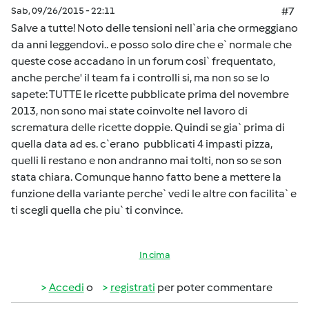
Sab, 09/26/2015 - 22:11
#7
Salve a tutte! Noto delle tensioni nell`aria che ormeggiano
da anni leggendovi.. e posso solo dire che e` normale che
queste cose accadano in un forum cosi` frequentato,
anche perche' il team fa i controlli si, ma non so se lo
sapete: TUTTE le ricette pubblicate prima del novembre
2013, non sono mai state coinvolte nel lavoro di
scrematura delle ricette doppie. Quindi se gia` prima di
quella data ad es. c`erano pubblicati 4 impasti pizza,
quelli li restano e non andranno mai tolti, non so se son
stata chiara. Comunque hanno fatto bene a mettere la
funzione della variante perche` vedi le altre con facilita` e
ti scegli quella che piu` ti convince.
In cima
Accedi
o
registrati
per poter commentare