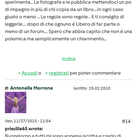
sperimenta... Le fotografa e le pubblica mettendoci un po
di impegno in più di chi copia da un libro....in ogni caso
giusto o meno ... Le regole sono regole .. E ti consiglio di
leggerle.... dopo di che ognuno é Libero di far parte o
meno di un forum.... Spero che abbia capito che non é una
polemica ma semplicemente un chiarimento...
In cima
Accedi
o
registrati
per poter commentare
Antonella Morrone
Iscritto : 25.02.2010
Ven, 11/27/2015 - 11:54
#14
priscilla65 wrote:
Buongiorno a tutti mi sono appena iscritta e credo di