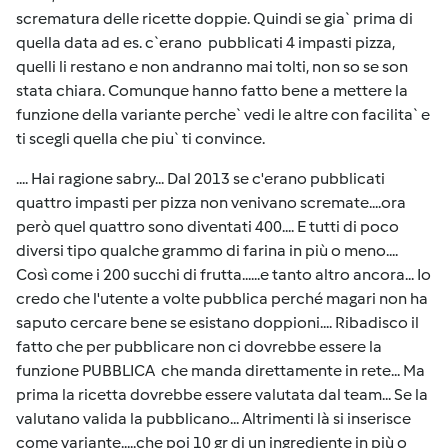
scrematura delle ricette doppie. Quindi se gia` prima di
quella data ad es. c`erano pubblicati 4 impasti pizza,
quelli li restano e non andranno mai tolti, non so se son
stata chiara. Comunque hanno fatto bene a mettere la
funzione della variante perche` vedi le altre con facilita` e
ti scegli quella che piu` ti convince.
.... Hai ragione sabry... Dal 2013 se c'erano pubblicati
quattro impasti per pizza non venivano scremate....ora
però quel quattro sono diventati 400.... E tutti di poco
diversi tipo qualche grammo di farina in più o meno....
Così come i 200 succhi di frutta......e tanto altro ancora... Io
credo che l'utente a volte pubblica perché magari non ha
saputo cercare bene se esistano doppioni.... Ribadisco il
fatto che per pubblicare non ci dovrebbe essere la
funzione PUBBLICA che manda direttamente in rete... Ma
prima la ricetta dovrebbe essere valutata dal team... Se la
valutano valida la pubblicano... Altrimenti là si inserisce
come variante.....che poi 10 gr di un ingrediente in più o