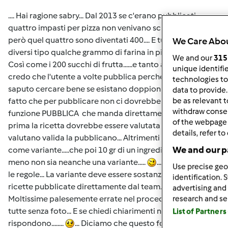
.... Hai ragione sabry... Dal 2013 se c'erano pubblicati
quattro impasti per pizza non venivano scremate....ora
però quel quattro sono diventati 400.... E tutti di poco
We Care Abou
diversi tipo qualche grammo di farina in più o meno....
We and our
315
Così come i 200 succhi di frutta......e tanto altro ancora... Io
unique identifie
credo che l'utente a volte pubblica perché magari non ha
technologies to
saputo cercare bene se esistano doppioni.... Ribadisco il
data to provide
fatto che per pubblicare non ci dovrebbe essere la
be as relevant 
withdraw consen
funzione PUBBLICA che manda direttamente in rete... Ma
of the webpage 
prima la ricetta dovrebbe essere valutata dal team... Se la
details, refer to
valutano valida la pubblicano... Altrimenti là si inserisce
We and our pa
come variante.....che poi 10 gr di un ingrediente in più o
meno non sia neanche una variante.....
... Come dettano
Use precise geol
le regole... La variante deve essere sostanziale.....e delle
identification. 
ricette pubblicate direttamente dal team...????....
advertising and
Moltissime palesemente errate nel procedimento... Quasi
research and s
tutte senza foto... E se chiedi chiarimenti non
List of Partner
rispondono........
... Diciamo che questo forum é un