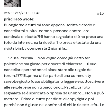
Ven, 11/27/2015 - 11:40
#13
priscilla65 wrote:
Buongiorno a tutti mi sono appena iscritta e credo di
cancellarmi subito...come si possono controllare
centinaia di ricette?Mi hanno segnalato xkè ho preso una
foto da internet,ma la ricetta l'ho presa e testata da una
rivista bimby comperata 2 giorni fa...
..... Scusa Priscilla..... Non voglio come già detto far
polemiche ma giusto per dovere di chiarezza......ti vuoi
cancellare perché non ti piace stare alle regole del
forum..????!!!!...prima di far parte di una community
sarebbe giusto fosse obbligatorio leggere e sottoscrivere
alle regole ..e se non ti piacciono.... Pace!!... La foto
segnalata se é scaricata o ripresa da un libro.... Non si può
mettere... Prima di tutto per diritti di copyright e poi
perché non é giusto nei confronti di chi le ricette le fa... Le