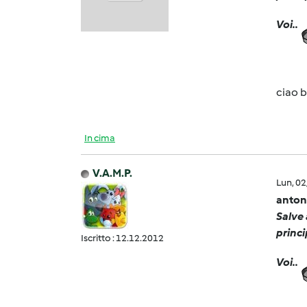
Voi..
ciao 
In cima
V.A.M.P.
Lun, 0
anton
Salve 
princi
Iscritto : 12.12.2012
Voi..