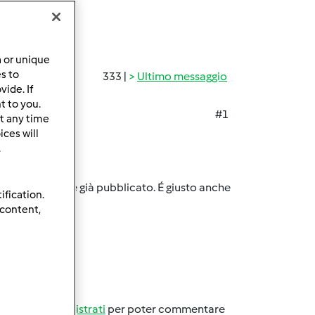
a or unique
es to
333 |
Ultimo messaggio
ide. If
t to you.
#1
t any time
ces will
.
alcosa di simile già pubblicato. É giusto anche
ification.
 content,
Accedi
o
registrati
per poter commentare