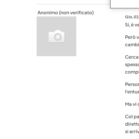
Anonimo (non verificato)
Gio, 0
Si, è 
Però v
cambi
Cercar
spesso
compli
Perso
l'entu
Ma vi 
Col pa
dirett
si arr