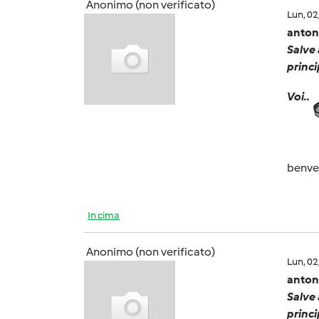
Anonimo (non verificato)
Lun, 0
anton
Salve 
princi
Voi..
benv
In cima
Anonimo (non verificato)
Lun, 0
anton
Salve 
princi