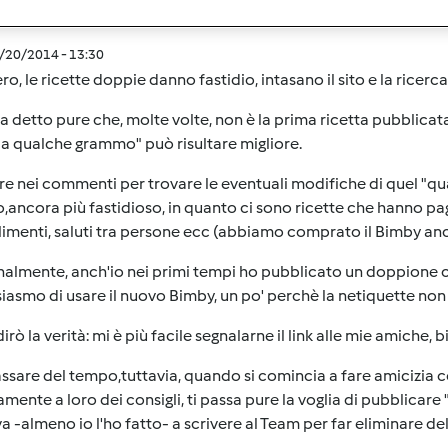
2/20/2014 - 13:30
vero, le ricette doppie danno fastidio, intasano il sito e la ricerca
a detto pure che, molte volte, non è la prima ricetta pubblicata 
a qualche grammo" può risultare migliore.
e nei commenti per trovare le eventuali modifiche di quel "q
,ancora più fastidioso, in quanto ci sono ricette che hanno pa
menti, saluti tra persone ecc (abbiamo comprato il Bimby anch
nalmente, anch'io nei primi tempi ho pubblicato un doppione 
siasmo di usare il nuovo Bimby, un po' perchè la netiquette non 
dirò la verità: mi è più facile segnalarne il link alle mie amiche
ssare del tempo,tuttavia, quando si comincia a fare amicizia con
amente a loro dei consigli, ti passa pure la voglia di pubblic
iva -almeno io l'ho fatto- a scrivere al Team per far eliminare d