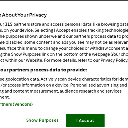
ultati più recenti
10
 About Your Privacy
our
315
partners store and access personal data, like browsing dat
rs, on your device. Selecting I Accept enables tracking technologi
he purposes shown under we and our partners process data to prov
are disabled, some content and ads you see may not be as relevan
2/18/2014 - 21:40
esurface this menu to change your choices or withdraw consent a
e TEAM!
ng the Show Purposes link on the bottom of the webpage .Your choi
ct within our Website. For more details, refer to our Privacy Policy
our partners process data to provide:
rò di fare attenzione prima di pubblicare una ricetta se c'è qu
se geolocation data. Actively scan device characteristics for ident
itare confusione tra le ricette!
/or access information on a device. Personalised advertising and
ing and content measurement, audience research and services
ment.
artners (vendors)
one
Show Purposes
I Accept