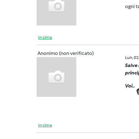
ogni t
In cima
Anonimo (non verificato)
Lun, 0
Salve 
princi
Voi..
In cima