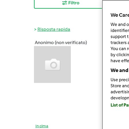
Filtro
I ris
We Care
We and 
Risposta rapida
identifie
support t
Anonimo (non verificato)
trackers 
Mar, 0
You can r
Grazi
by clicki
have effe
We and 
Cerche
Use preci
per ev
Store and
advertis
develop
List of P
Salut
In cima