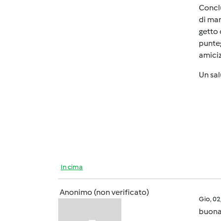
Conclu
di mar
getto 
punteg
amiciz
Un sal
In cima
Anonimo (non verificato)
Gio, 0
buona