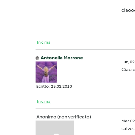
ciaoooo
In cima
Antonella Morrone
Lun, 0
Ciao 
Iscritto : 25.02.2010
In cima
Anonimo (non verificato)
Mer, 0
salve.