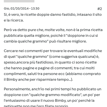
Gio, 02/20/2014 - 13:30
#2
Si, è vero, le ricette doppie danno fastidio, intasano il sito
e la ricerca.
Però va detto pure che, molte volte, non è la prima ricetta
pubblicata quella migliore, poichè il "doppione in cui si
cambia qualche grammo" può risultare migliore.
Cercare nei commenti per trovare le eventuali modifiche
di quel "qualche grammo" (come suggeriva qualcuna) è,
spesso,ancora più fastidioso, in quanto ci sono ricette
che hanno pagine e pagine di commenti, tra cui molti
complimenti, saluti tra persone ecc (abbiamo comprato
il Bimby anche per risparmiare tempo...).
Personalmente, anch'io nei primi tempi ho pubblicato un
doppione con "qualche grammo modificato", un po' per
l'entusiasmo di usare il nuovo Bimby, un po' perchè la
netiquette non me l'ero filata proprio.