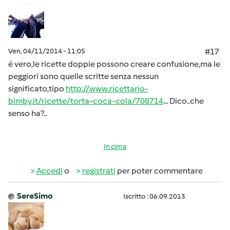
Ven, 04/11/2014 - 11:05
#17
é vero,le ricette doppie possono creare confusione,ma le
peggiori sono quelle scritte senza nessun
significato,tipo
http://www.ricettario-
bimby.it/ricette/torta-coca-cola/708714
... Dico..che
senso ha?..
In cima
Accedi
o
registrati
per poter commentare
SereSimo
Iscritto : 06.09.2013