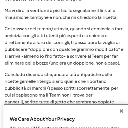
Ma vi dirò la verità: mi è più facile segnalarne il link alle
mie amiche, bimbyne e non, che mi chiedono la ricetta.
Col passare del tempo,tuttavia, quando si comincia a fare
amicizia con gli altri utenti più esperti e a chiedere
direttamente a loro dei consigli, ti passa pure la voglia di
pubblicare "doppioni con qualche grammo modificato" e
si arriva -almeno io l'ho fatto- a scrivere al Team per far
eliminare delle bozze (uno era un doppione, non a caso).
Concludo dicendo che, ancora più antipatiche delle
ricette gemelle ritengo siano quelle che riportano
pubblicità di marchi (spesso scritti scorrettamente, per
cui si capiscono ma il Team non li trova per
bannarli), scritte tutte di getto che sembrano copiate
e incollate chissà da dove (anche queste, spesso,
sgrammaticate e senza punteggiatura), quelle copiate da
We Care About Your Privacy
web (foto comprese) senza essere adattate al Bimby e