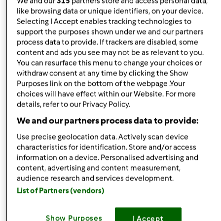
We and our
315
partners store and access personal data,
quelle stellate solo per amicizia.
like browsing data or unique identifiers, on your device.
Selecting I Accept enables tracking technologies to
Un saluto a tutte e buona cucina
support the purposes shown under we and our partners
process data to provide. If trackers are disabled, some
content and ads you see may not be as relevant to you.
You can resurface this menu to change your choices or
withdraw consent at any time by clicking the Show
Purposes link on the bottom of the webpage .Your
choices will have effect within our Website. For more
details, refer to our Privacy Policy.
In cima
We and our partners process data to provide:
Accedi
o
registrati
per poter commentare
Use precise geolocation data. Actively scan device
characteristics for identification. Store and/or access
information on a device. Personalised advertising and
Anonimo (non verificato)
content, advertising and content measurement,
audience research and services development.
List of Partners (vendors)
Show Purposes
I Accept