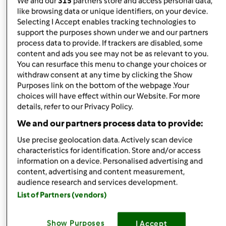
We and our
315
partners store and access personal data,
quelle stellate solo per amicizia.
like browsing data or unique identifiers, on your device.
Selecting I Accept enables tracking technologies to
Un saluto a tutte e buona cucina
support the purposes shown under we and our partners
process data to provide. If trackers are disabled, some
content and ads you see may not be as relevant to you.
You can resurface this menu to change your choices or
withdraw consent at any time by clicking the Show
Purposes link on the bottom of the webpage .Your
choices will have effect within our Website. For more
details, refer to our Privacy Policy.
In cima
We and our partners process data to provide:
Accedi
o
registrati
per poter commentare
Use precise geolocation data. Actively scan device
characteristics for identification. Store and/or access
information on a device. Personalised advertising and
Anonimo (non verificato)
content, advertising and content measurement,
audience research and services development.
List of Partners (vendors)
Show Purposes
I Accept