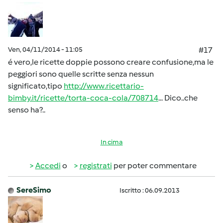
Ven, 04/11/2014 - 11:05
#17
é vero,le ricette doppie possono creare confusione,ma le
peggiori sono quelle scritte senza nessun
significato,tipo
http://www.ricettario-
bimby.it/ricette/torta-coca-cola/708714
... Dico..che
senso ha?..
In cima
Accedi
o
registrati
per poter commentare
SereSimo
Iscritto : 06.09.2013