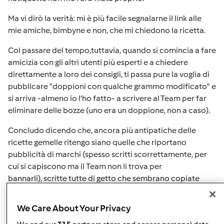
Ma vi dirò la verità: mi è più facile segnalarne il link alle
mie amiche, bimbyne e non, che mi chiedono la ricetta.
Col passare del tempo,tuttavia, quando si comincia a fare
amicizia con gli altri utenti più esperti e a chiedere
direttamente a loro dei consigli, ti passa pure la voglia di
pubblicare "doppioni con qualche grammo modificato" e
si arriva -almeno io l'ho fatto- a scrivere al Team per far
eliminare delle bozze (uno era un doppione, non a caso).
Concludo dicendo che, ancora più antipatiche delle
ricette gemelle ritengo siano quelle che riportano
pubblicità di marchi (spesso scritti scorrettamente, per
cui si capiscono ma il Team non li trova per
bannarli), scritte tutte di getto che sembrano copiate
e incollate chissà da dove (anche queste, spesso,
sgrammaticate e senza punteggiatura), quelle copiate da
We Care About Your Privacy
web (foto comprese) senza essere adattate al Bimby e