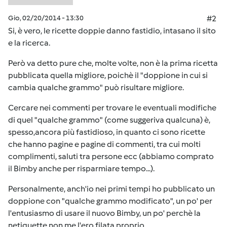
Gio, 02/20/2014 - 13:30
#2
Si, è vero, le ricette doppie danno fastidio, intasano il sito
e la ricerca.
Però va detto pure che, molte volte, non è la prima ricetta
pubblicata quella migliore, poichè il "doppione in cui si
cambia qualche grammo" può risultare migliore.
Cercare nei commenti per trovare le eventuali modifiche
di quel "qualche grammo" (come suggeriva qualcuna) è,
spesso,ancora più fastidioso, in quanto ci sono ricette
che hanno pagine e pagine di commenti, tra cui molti
complimenti, saluti tra persone ecc (abbiamo comprato
il Bimby anche per risparmiare tempo...).
Personalmente, anch'io nei primi tempi ho pubblicato un
doppione con "qualche grammo modificato", un po' per
l'entusiasmo di usare il nuovo Bimby, un po' perchè la
netiquette non me l'ero filata proprio.