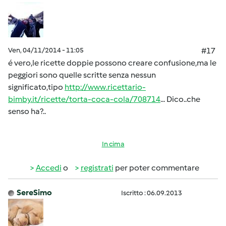
Ven, 04/11/2014 - 11:05
#17
é vero,le ricette doppie possono creare confusione,ma le
peggiori sono quelle scritte senza nessun
significato,tipo
http://www.ricettario-
bimby.it/ricette/torta-coca-cola/708714
... Dico..che
senso ha?..
In cima
Accedi
o
registrati
per poter commentare
SereSimo
Iscritto : 06.09.2013