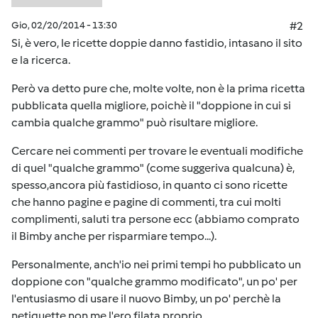
Gio, 02/20/2014 - 13:30
#2
Si, è vero, le ricette doppie danno fastidio, intasano il sito
e la ricerca.
Però va detto pure che, molte volte, non è la prima ricetta
pubblicata quella migliore, poichè il "doppione in cui si
cambia qualche grammo" può risultare migliore.
Cercare nei commenti per trovare le eventuali modifiche
di quel "qualche grammo" (come suggeriva qualcuna) è,
spesso,ancora più fastidioso, in quanto ci sono ricette
che hanno pagine e pagine di commenti, tra cui molti
complimenti, saluti tra persone ecc (abbiamo comprato
il Bimby anche per risparmiare tempo...).
Personalmente, anch'io nei primi tempi ho pubblicato un
doppione con "qualche grammo modificato", un po' per
l'entusiasmo di usare il nuovo Bimby, un po' perchè la
netiquette non me l'ero filata proprio.