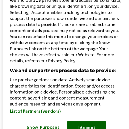
We and our
315
partners store and access personal data,
quelle stellate solo per amicizia.
like browsing data or unique identifiers, on your device.
Selecting I Accept enables tracking technologies to
Un saluto a tutte e buona cucina
support the purposes shown under we and our partners
process data to provide. If trackers are disabled, some
content and ads you see may not be as relevant to you.
You can resurface this menu to change your choices or
withdraw consent at any time by clicking the Show
Purposes link on the bottom of the webpage .Your
choices will have effect within our Website. For more
details, refer to our Privacy Policy.
In cima
We and our partners process data to provide:
Accedi
o
registrati
per poter commentare
Use precise geolocation data. Actively scan device
characteristics for identification. Store and/or access
information on a device. Personalised advertising and
Anonimo (non verificato)
content, advertising and content measurement,
audience research and services development.
List of Partners (vendors)
Show Purposes
I Accept