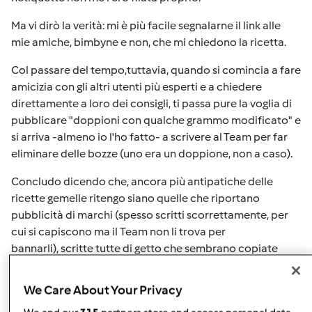
Ma vi dirò la verità: mi è più facile segnalarne il link alle
mie amiche, bimbyne e non, che mi chiedono la ricetta.
Col passare del tempo,tuttavia, quando si comincia a fare
amicizia con gli altri utenti più esperti e a chiedere
direttamente a loro dei consigli, ti passa pure la voglia di
pubblicare "doppioni con qualche grammo modificato" e
si arriva -almeno io l'ho fatto- a scrivere al Team per far
eliminare delle bozze (uno era un doppione, non a caso).
Concludo dicendo che, ancora più antipatiche delle
ricette gemelle ritengo siano quelle che riportano
pubblicità di marchi (spesso scritti scorrettamente, per
cui si capiscono ma il Team non li trova per
bannarli), scritte tutte di getto che sembrano copiate
e incollate chissà da dove (anche queste, spesso,
sgrammaticate e senza punteggiatura), quelle copiate da
We Care About Your Privacy
web (foto comprese) senza essere adattate al Bimby e