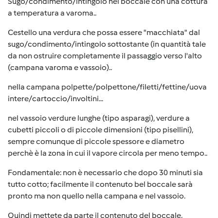
Sugo/condimento/intingolo nel boccale con una cottura
a temperatura a varoma..
Cestello una verdura che possa essere "macchiata" dal
sugo/condimento/intingolo sottostante (in quantità tale
da non ostruire completamente il passaggio verso l'alto
(campana varoma e vassoio)..
nella campana polpette/polpettone/filetti/fettine/uova
intere/cartoccio/involtini...
nel vassoio verdure lunghe (tipo asparagi), verdure a
cubetti piccoli o di piccole dimensioni (tipo pisellini),
sempre comunque di piccole spessore e diametro
perchè è la zona in cui il vapore circola per meno tempo..
Fondamentale: non è necessario che dopo 30 minuti sia
tutto cotto; facilmente il contenuto bel boccale sarà
pronto ma non quello nella campana e nel vassoio.
Quindi mettete da parte il contenuto del boccale,