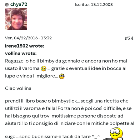
chya72
Iscritto : 13.12.2008
Ven, 04/22/2016 - 13:32
#24
irene1502 wrote:
vollina wrote:
Ragazze io ho il bimby da gennaio e ancora non ho mai
usato il varoma
... grazie x eventuali idee in bocca al
lupo e vinca il migliore...
Ciao vollina
prendi il libro base o bimbystick... scegli una ricetta che
utilizzi il varoma e falla! Forza non è poi così difficile, e se
hai bisogno qui trovi moltissime persone disposte ad
aiutarti! Io ti consiglio di iniziare con le mitiche polpette al
sugo... sono buonissime e facili da fare ^_^