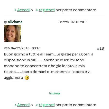
Accedi
o
registrati
per poter commentare
silviame
Iscritto : 02.10.2011
Ven, 04/22/2016 - 08:18
#18
Buon giorno a tutti e al Team......e grazie per i giorni a
disposizione in più..........anche se io ieri mi sono
mooooolto concentrata e ho già ideato la mia
ricetta........spero domani di mettermi all'opera e vi
aggiornerò
In cima
Accedi
o
registrati
per poter commentare