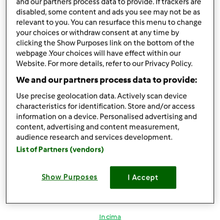
and our partners process data to provide. If trackers are
disabled, some content and ads you see may not be as
relevant to you. You can resurface this menu to change
In cima
your choices or withdraw consent at any time by
clicking the Show Purposes link on the bottom of the
Accedi
o
registrati
per poter commentare
webpage .Your choices will have effect within our
Website. For more details, refer to our Privacy Policy.
Magat
Iscritto : 26.03.2014
We and our partners process data to provide:
Use precise geolocation data. Actively scan device
characteristics for identification. Store and/or access
information on a device. Personalised advertising and
content, advertising and content measurement,
Ven, 04/15/2016 - 17:19
#3
audience research and services development.
finamaria88 wrote:
List of Partners (vendors)
Wow,team e quale sarà la parola da inserire nella ricetta?
Solo contest?
Show Purposes
I Accept
... Presumo.... Titolo della ricetta..multilivello....contest..
In cima