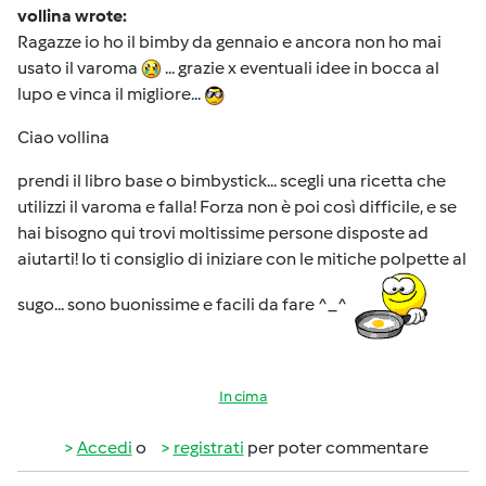
vollina wrote:
Ragazze io ho il bimby da gennaio e ancora non ho mai
usato il varoma
... grazie x eventuali idee in bocca al
lupo e vinca il migliore...
Ciao vollina
prendi il libro base o bimbystick... scegli una ricetta che
utilizzi il varoma e falla! Forza non è poi così difficile, e se
hai bisogno qui trovi moltissime persone disposte ad
aiutarti! Io ti consiglio di iniziare con le mitiche polpette al
sugo... sono buonissime e facili da fare ^_^
In cima
Accedi
o
registrati
per poter commentare