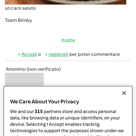
un caro saluto
Team Bimby
In cima
Accedi
o
registrati
per poter commentare
Anonimo (non verificato)
We Care About Your Privacy
We and our
315
partners store and access personal
data, like browsing data or unique identifiers, on your
Ven, 04/15/2016 - 17:15
#2
device. Selecting I Accept enables tracking
Wow,team e quale sarà la parola da inserire nella ricetta?
technologies to support the purposes shown under we
Solo contest?