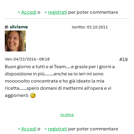
Accedi
o
registrati
per poter commentare
silviame
Iscritto : 02.10.2011
Ven, 04/22/2016 - 08:18
#18
Buon giorno a tutti e al Team......e grazie per i giorni a
disposizione in più..........anche se io ieri mi sono
mooooolto concentrata e ho già ideato la mia
ricetta........spero domani di mettermi all'opera e vi
aggiornerò
In cima
Accedi
o
registrati
per poter commentare