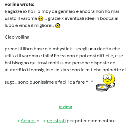
vollina wrote:
Ragazze io ho il bimby da gennaio e ancora non ho mai
usato il varoma
... grazie x eventuali idee in bocca al
lupo e vinca il migliore...
Ciao vollina
prendi il libro base o bimbystick... scegli una ricetta che
utilizzi il varoma e falla! Forza non è poi così difficile, e se
hai bisogno qui trovi moltissime persone disposte ad
aiutarti! Io ti consiglio di iniziare con le mitiche polpette al
sugo... sono buonissime e facili da fare ^_^
In cima
Accedi
o
registrati
per poter commentare