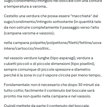
Sugo/condimento/intingolo nel boccale con una cottura
a temperatura a varoma..
Cestello una verdura che possa essere "macchiata" dal
sugo/condimento/intingolo sottostante (in quantità tale
da non ostruire completamente il passaggio verso l'alto
(campana varoma e vassoio)..
nella campana polpette/polpettone/filetti/fettine/uova
intere/cartoccio/involtini...
nel vassoio verdure lunghe (tipo asparagi), verdure a
cubetti piccoli o di piccole dimensioni (tipo pisellini),
sempre comunque di piccole spessore e diametro
perchè è la zona in cui il vapore circola per meno tempo..
Fondamentale: non è necessario che dopo 30 minuti sia
tutto cotto; facilmente il contenuto bel boccale sarà
pronto ma non quello nella campana e nel vassoio.
Quindi mettete da parte il contenuto del boccale,