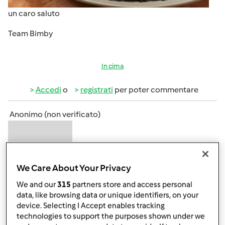
un caro saluto
Team Bimby
In cima
Accedi
o
registrati
per poter commentare
Anonimo (non verificato)
We Care About Your Privacy
We and our
315
partners store and access personal
data, like browsing data or unique identifiers, on your
Ven, 04/15/2016 - 17:15
#2
device. Selecting I Accept enables tracking
Wow,team e quale sarà la parola da inserire nella ricetta?
technologies to support the purposes shown under we
Solo contest?