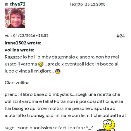
chya72
Iscritto : 13.12.2008
Ven, 04/22/2016 - 13:32
#24
irene1502 wrote:
vollina wrote:
Ragazze io ho il bimby da gennaio e ancora non ho mai
usato il varoma
... grazie x eventuali idee in bocca al
lupo e vinca il migliore...
Ciao vollina
prendi il libro base o bimbystick... scegli una ricetta che
utilizzi il varoma e falla! Forza non è poi così difficile, e se
hai bisogno qui trovi moltissime persone disposte ad
aiutarti! Io ti consiglio di iniziare con le mitiche polpette al
sugo... sono buonissime e facili da fare ^_^