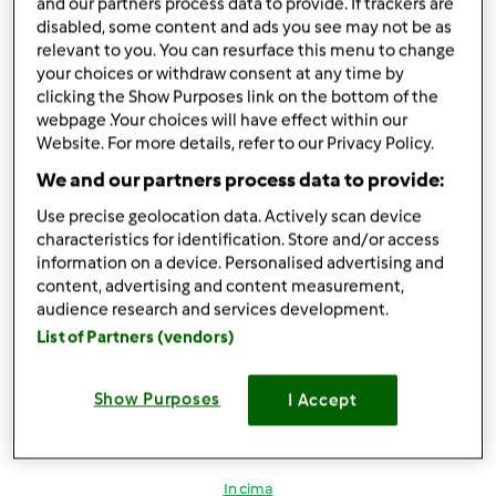
and our partners process data to provide. If trackers are
disabled, some content and ads you see may not be as
relevant to you. You can resurface this menu to change
In cima
your choices or withdraw consent at any time by
clicking the Show Purposes link on the bottom of the
Accedi
o
registrati
per poter commentare
webpage .Your choices will have effect within our
Website. For more details, refer to our Privacy Policy.
Magat
Iscritto : 26.03.2014
We and our partners process data to provide:
Use precise geolocation data. Actively scan device
characteristics for identification. Store and/or access
information on a device. Personalised advertising and
content, advertising and content measurement,
Ven, 04/15/2016 - 17:19
#3
audience research and services development.
finamaria88 wrote:
List of Partners (vendors)
Wow,team e quale sarà la parola da inserire nella ricetta?
Solo contest?
Show Purposes
I Accept
... Presumo.... Titolo della ricetta..multilivello....contest..
In cima