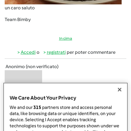
un caro saluto
Team Bimby
In cima
Accedi
o
registrati
per poter commentare
Anonimo (non verificato)
We Care About Your Privacy
We and our
315
partners store and access personal
data, like browsing data or unique identifiers, on your
Ven, 04/15/2016 - 17:15
#2
device. Selecting I Accept enables tracking
Wow,team e quale sarà la parola da inserire nella ricetta?
technologies to support the purposes shown under we
Solo contest?