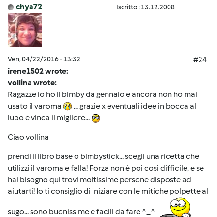
chya72
Iscritto : 13.12.2008
Ven, 04/22/2016 - 13:32
#24
irene1502 wrote:
vollina wrote:
Ragazze io ho il bimby da gennaio e ancora non ho mai
usato il varoma
... grazie x eventuali idee in bocca al
lupo e vinca il migliore...
Ciao vollina
prendi il libro base o bimbystick... scegli una ricetta che
utilizzi il varoma e falla! Forza non è poi così difficile, e se
hai bisogno qui trovi moltissime persone disposte ad
aiutarti! Io ti consiglio di iniziare con le mitiche polpette al
sugo... sono buonissime e facili da fare ^_^