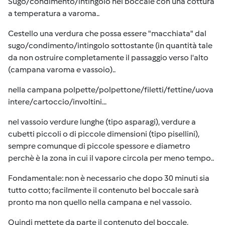
Sugo/condimento/intingolo nel boccale con una cottura
a temperatura a varoma..
Cestello una verdura che possa essere "macchiata" dal
sugo/condimento/intingolo sottostante (in quantità tale
da non ostruire completamente il passaggio verso l'alto
(campana varoma e vassoio)..
nella campana polpette/polpettone/filetti/fettine/uova
intere/cartoccio/involtini...
nel vassoio verdure lunghe (tipo asparagi), verdure a
cubetti piccoli o di piccole dimensioni (tipo pisellini),
sempre comunque di piccole spessore e diametro
perchè è la zona in cui il vapore circola per meno tempo..
Fondamentale: non è necessario che dopo 30 minuti sia
tutto cotto; facilmente il contenuto bel boccale sarà
pronto ma non quello nella campana e nel vassoio.
Quindi mettete da parte il contenuto del boccale,