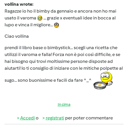
vollina wrote:
Ragazze io ho il bimby da gennaio e ancora non ho mai
usato il varoma
... grazie x eventuali idee in bocca al
lupo e vinca il migliore...
Ciao vollina
prendi il libro base o bimbystick... scegli una ricetta che
utilizzi il varoma e falla! Forza non è poi così difficile, e se
hai bisogno qui trovi moltissime persone disposte ad
aiutarti! Io ti consiglio di iniziare con le mitiche polpette al
sugo... sono buonissime e facili da fare ^_^
In cima
Accedi
o
registrati
per poter commentare