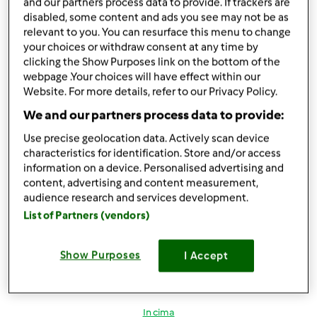
and our partners process data to provide. If trackers are
disabled, some content and ads you see may not be as
relevant to you. You can resurface this menu to change
In cima
your choices or withdraw consent at any time by
clicking the Show Purposes link on the bottom of the
Accedi
o
registrati
per poter commentare
webpage .Your choices will have effect within our
Website. For more details, refer to our Privacy Policy.
Magat
Iscritto : 26.03.2014
We and our partners process data to provide:
Use precise geolocation data. Actively scan device
characteristics for identification. Store and/or access
information on a device. Personalised advertising and
content, advertising and content measurement,
Ven, 04/15/2016 - 17:19
#3
audience research and services development.
finamaria88 wrote:
List of Partners (vendors)
Wow,team e quale sarà la parola da inserire nella ricetta?
Solo contest?
Show Purposes
I Accept
... Presumo.... Titolo della ricetta..multilivello....contest..
In cima