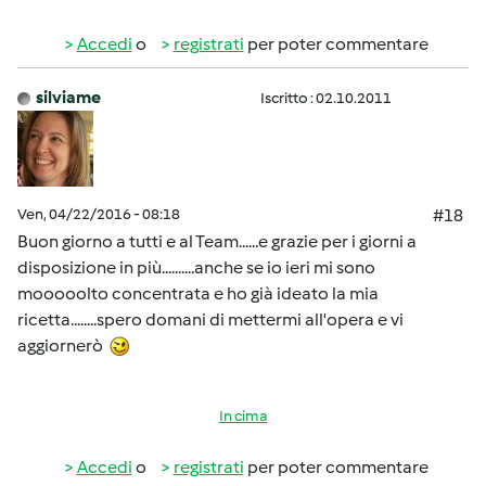
Accedi
o
registrati
per poter commentare
silviame
Iscritto : 02.10.2011
Ven, 04/22/2016 - 08:18
#18
Buon giorno a tutti e al Team......e grazie per i giorni a
disposizione in più..........anche se io ieri mi sono
mooooolto concentrata e ho già ideato la mia
ricetta........spero domani di mettermi all'opera e vi
aggiornerò
In cima
Accedi
o
registrati
per poter commentare