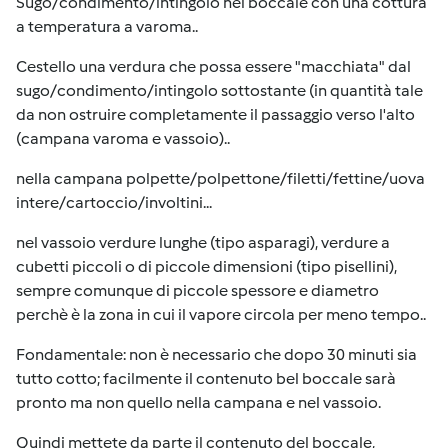
Sugo/condimento/intingolo nel boccale con una cottura
a temperatura a varoma..
Cestello una verdura che possa essere "macchiata" dal
sugo/condimento/intingolo sottostante (in quantità tale
da non ostruire completamente il passaggio verso l'alto
(campana varoma e vassoio)..
nella campana polpette/polpettone/filetti/fettine/uova
intere/cartoccio/involtini...
nel vassoio verdure lunghe (tipo asparagi), verdure a
cubetti piccoli o di piccole dimensioni (tipo pisellini),
sempre comunque di piccole spessore e diametro
perchè è la zona in cui il vapore circola per meno tempo..
Fondamentale: non è necessario che dopo 30 minuti sia
tutto cotto; facilmente il contenuto bel boccale sarà
pronto ma non quello nella campana e nel vassoio.
Quindi mettete da parte il contenuto del boccale,