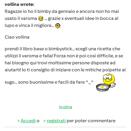
vollina wrote:
Ragazze io ho il bimby da gennaio e ancora non ho mai
usato il varoma
... grazie x eventuali idee in bocca al
lupo e vinca il migliore...
Ciao vollina
prendi il libro base o bimbystick... scegli una ricetta che
utilizzi il varoma e falla! Forza non è poi così difficile, e se
hai bisogno qui trovi moltissime persone disposte ad
aiutarti! Io ti consiglio di iniziare con le mitiche polpette al
sugo... sono buonissime e facili da fare ^_^
In cima
Accedi
o
registrati
per poter commentare