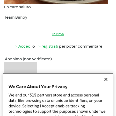
un caro saluto
Team Bimby
In cima
Accedi
o
registrati
per poter commentare
Anonimo (non verificato)
We Care About Your Privacy
We and our
315
partners store and access personal
data, like browsing data or unique identifiers, on your
Ven, 04/15/2016 - 17:15
#2
device. Selecting I Accept enables tracking
Wow,team e quale sarà la parola da inserire nella ricetta?
technologies to support the purposes shown under we
Solo contest?