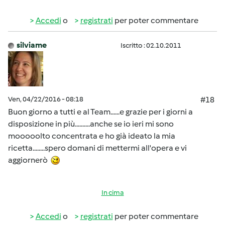
Accedi
o
registrati
per poter commentare
silviame
Iscritto : 02.10.2011
Ven, 04/22/2016 - 08:18
#18
Buon giorno a tutti e al Team......e grazie per i giorni a
disposizione in più..........anche se io ieri mi sono
mooooolto concentrata e ho già ideato la mia
ricetta........spero domani di mettermi all'opera e vi
aggiornerò
In cima
Accedi
o
registrati
per poter commentare