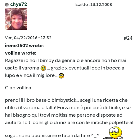
chya72
Iscritto : 13.12.2008
Ven, 04/22/2016 - 13:32
#24
irene1502 wrote:
vollina wrote:
Ragazze io ho il bimby da gennaio e ancora non ho mai
usato il varoma
... grazie x eventuali idee in bocca al
lupo e vinca il migliore...
Ciao vollina
prendi il libro base o bimbystick... scegli una ricetta che
utilizzi il varoma e falla! Forza non è poi così difficile, e se
hai bisogno qui trovi moltissime persone disposte ad
aiutarti! Io ti consiglio di iniziare con le mitiche polpette al
sugo... sono buonissime e facili da fare ^_^