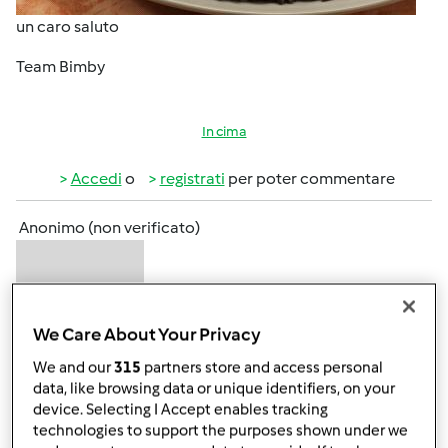
un caro saluto
Team Bimby
In cima
Accedi
o
registrati
per poter commentare
Anonimo (non verificato)
We Care About Your Privacy
We and our
315
partners store and access personal
data, like browsing data or unique identifiers, on your
Ven, 04/15/2016 - 17:15
#2
device. Selecting I Accept enables tracking
Wow,team e quale sarà la parola da inserire nella ricetta?
technologies to support the purposes shown under we
Solo contest?