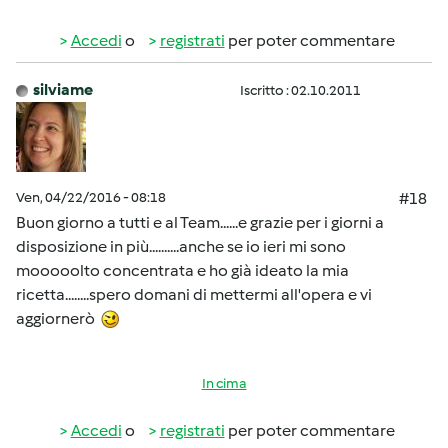
Accedi
o
registrati
per poter commentare
silviame
Iscritto : 02.10.2011
Ven, 04/22/2016 - 08:18
#18
Buon giorno a tutti e al Team......e grazie per i giorni a
disposizione in più..........anche se io ieri mi sono
mooooolto concentrata e ho già ideato la mia
ricetta........spero domani di mettermi all'opera e vi
aggiornerò
In cima
Accedi
o
registrati
per poter commentare