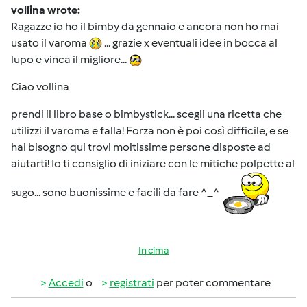
vollina wrote:
Ragazze io ho il bimby da gennaio e ancora non ho mai
usato il varoma
... grazie x eventuali idee in bocca al
lupo e vinca il migliore...
Ciao vollina
prendi il libro base o bimbystick... scegli una ricetta che
utilizzi il varoma e falla! Forza non è poi così difficile, e se
hai bisogno qui trovi moltissime persone disposte ad
aiutarti! Io ti consiglio di iniziare con le mitiche polpette al
sugo... sono buonissime e facili da fare ^_^
In cima
Accedi
o
registrati
per poter commentare