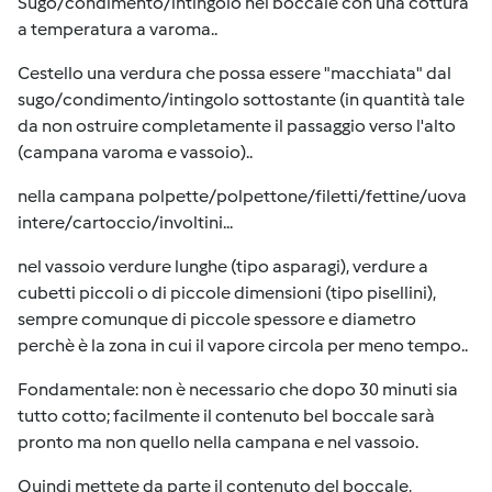
Sugo/condimento/intingolo nel boccale con una cottura
a temperatura a varoma..
Cestello una verdura che possa essere "macchiata" dal
sugo/condimento/intingolo sottostante (in quantità tale
da non ostruire completamente il passaggio verso l'alto
(campana varoma e vassoio)..
nella campana polpette/polpettone/filetti/fettine/uova
intere/cartoccio/involtini...
nel vassoio verdure lunghe (tipo asparagi), verdure a
cubetti piccoli o di piccole dimensioni (tipo pisellini),
sempre comunque di piccole spessore e diametro
perchè è la zona in cui il vapore circola per meno tempo..
Fondamentale: non è necessario che dopo 30 minuti sia
tutto cotto; facilmente il contenuto bel boccale sarà
pronto ma non quello nella campana e nel vassoio.
Quindi mettete da parte il contenuto del boccale,