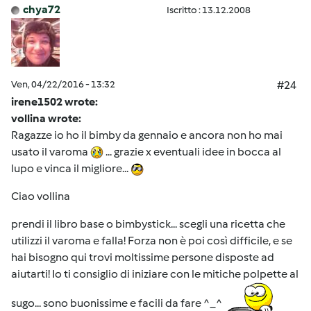
chya72
Iscritto : 13.12.2008
Ven, 04/22/2016 - 13:32
#24
irene1502 wrote:
vollina wrote:
Ragazze io ho il bimby da gennaio e ancora non ho mai
usato il varoma
... grazie x eventuali idee in bocca al
lupo e vinca il migliore...
Ciao vollina
prendi il libro base o bimbystick... scegli una ricetta che
utilizzi il varoma e falla! Forza non è poi così difficile, e se
hai bisogno qui trovi moltissime persone disposte ad
aiutarti! Io ti consiglio di iniziare con le mitiche polpette al
sugo... sono buonissime e facili da fare ^_^