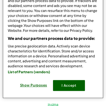
and our partners process data to provide. If trackers are
disabled, some content and ads you see may not be as
relevant to you. You can resurface this menu to change
In cima
your choices or withdraw consent at any time by
clicking the Show Purposes link on the bottom of the
Accedi
o
registrati
per poter commentare
webpage .Your choices will have effect within our
Website. For more details, refer to our Privacy Policy.
Magat
Iscritto : 26.03.2014
We and our partners process data to provide:
Use precise geolocation data. Actively scan device
characteristics for identification. Store and/or access
information on a device. Personalised advertising and
content, advertising and content measurement,
Ven, 04/15/2016 - 17:19
#3
audience research and services development.
finamaria88 wrote:
List of Partners (vendors)
Wow,team e quale sarà la parola da inserire nella ricetta?
Solo contest?
Show Purposes
I Accept
... Presumo.... Titolo della ricetta..multilivello....contest..
In cima