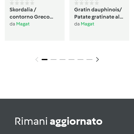
Skordalia /
Gratin dauphinois/
contorno Greco
Patate gratinate alla
🇬🇷 senza glutine,
Francese
da
Magat
da
Magat
senza lattosio
vegano
Rimani
aggiornato