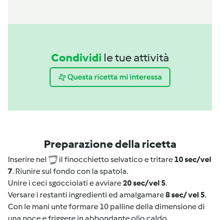
Condividi
le tue attività
Questa ricetta mi interessa
Preparazione della ricetta
Inserire nel
il finocchietto selvatico e tritare
10 sec/vel
7
. Riunire sul fondo con la spatola.
Unire i ceci sgocciolati e avviare
20 sec/vel 5
.
Versare i restanti ingredienti ed amalgamare
8 sec/ vel 5
.
Con le mani unte formare 10 palline della dimensione di
una noce e friggere in abbondante olio caldo.