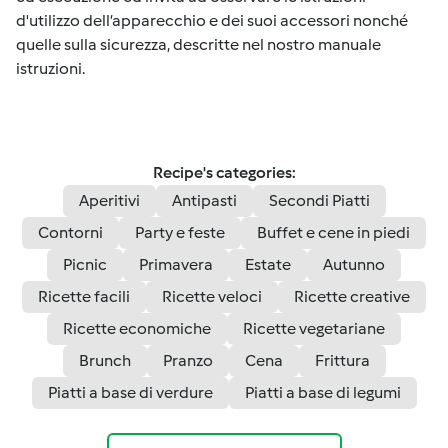
d'utilizzo dell’apparecchio e dei suoi accessori nonché
quelle sulla sicurezza, descritte nel nostro manuale
istruzioni.
Recipe's categories:
Aperitivi
Antipasti
Secondi Piatti
Contorni
Party e feste
Buffet e cene in piedi
Picnic
Primavera
Estate
Autunno
Ricette facili
Ricette veloci
Ricette creative
Ricette economiche
Ricette vegetariane
Brunch
Pranzo
Cena
Frittura
Piatti a base di verdure
Piatti a base di legumi