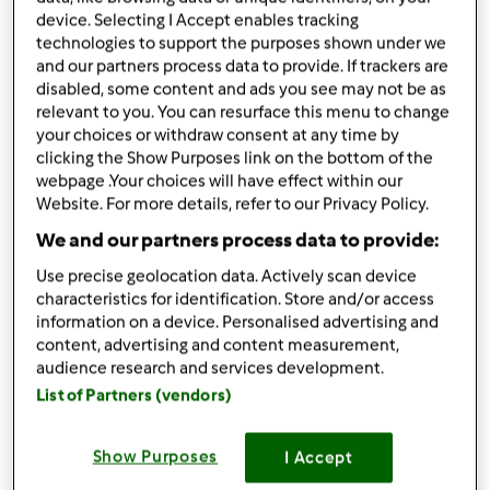
device. Selecting I Accept enables tracking
Bimby ® TM 6
technologies to support the purposes shown under we
da
Ilsolleticonelcuore
and our partners process data to provide. If trackers are
published: 01-06-2020
disabled, some content and ads you see may not be as
Aggiungi alle mie raccolte
relevant to you. You can resurface this menu to change
your choices or withdraw consent at any time by
condividi la ricetta
clicking the Show Purposes link on the bottom of the
webpage .Your choices will have effect within our
Website. For more details, refer to our Privacy Policy.
We and our partners process data to provide:
Use precise geolocation data. Actively scan device
characteristics for identification. Store and/or access
Ingredienti
information on a device. Personalised advertising and
content, advertising and content measurement,
Polpette di finocchietto selvatico e ceci
audience research and services development.
List of Partners (vendors)
"contest legumi"
230
grammi
ceci in scatola,
sgocciolati
Show Purposes
I Accept
50
grammi
finocchietto selvatico,
lessato