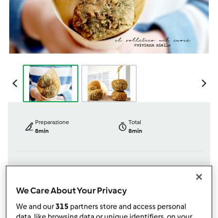
Preparazione
Total
8min
8min
porzione/porzioni
Difficoltà
10
pezzo/pezzi
facile
We Care About Your Privacy
We and our
315
partners store and access personal
data, like browsing data or unique identifiers, on your