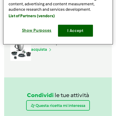
Cestello
content, advertising and content measurement,
acquista
audience research and services development.
List of Partners (vendors)
Spatola
acquista
Show Purposes
I Accept
Boccale Completo TM6
acquista
Condividi
le tue attività
Questa ricetta mi interessa