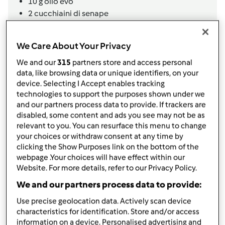
10
g
olio evo
2
cucchiaini
di senape
1
cucchiaino
di curcuma
mezzo
cucchiaino
di curry
We Care About Your Privacy
1
spicchio
aglio
1
pezzetto
di peperoncino,
secco o peperoncino
We and our
315
partners store and access personal
data, like browsing data or unique identifiers, on your
macinato
device. Selecting I Accept enables tracking
1
cucchiaino
di zucchero
technologies to support the purposes shown under we
sale q.b.
and our partners process data to provide. If trackers are
2
vasetti
di yogurt,
bianco
disabled, some content and ads you see may not be as
relevant to you. You can resurface this menu to change
Aggiungi alla lista della spesa
your choices or withdraw consent at any time by
clicking the Show Purposes link on the bottom of the
webpage .Your choices will have effect within our
Website. For more details, refer to our Privacy Policy.
Accessori che ti serviranno
We and our partners process data to provide:
Varoma
acquista
Use precise geolocation data. Actively scan device
characteristics for identification. Store and/or access
information on a device. Personalised advertising and