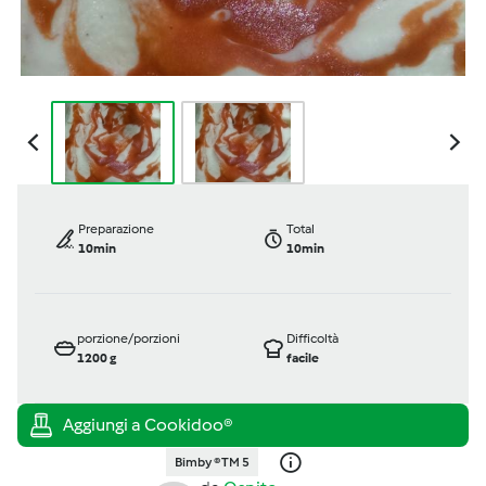
Preparazione
Total
10min
10min
porzione/porzioni
Difficoltà
1200
g
facile
Bimby ® TM 5