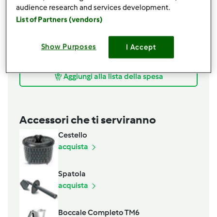
2
cucchiaini rasi
Farina di semi di carruba
audience research and services development.
COULIS DI FRAGOLE
List of Partners (vendors)
250
grammi
fragole
Show Purposes
I Accept
75
grammi
zucchero
15
grammi
succo di limone
Aggiungi alla lista della spesa
Accessori che ti serviranno
Cestello
acquista
Spatola
acquista
Boccale Completo TM6