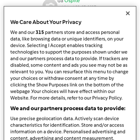
da
Ospite
published: 11-03-2017
modificata: 09-02-2023
We Care About Your Privacy
Aggiungi alle mie raccolte
We and our
315
partners store and access personal
condividi la ricetta
data, like browsing data or unique identifiers, on your
device. Selecting I Accept enables tracking
Crea variante
technologies to support the purposes shown under we
and our partners process data to provide. If trackers are
disabled, some content and ads you see may not be as
relevant to you. You can resurface this menu to change
your choices or withdraw consent at any time by
clicking the Show Purposes link on the bottom of the
Ingredienti
webpage .Your choices will have effect within our
Website. For more details, refer to our Privacy Policy.
GELATO FIOR DI LATTE
We and our partners process data to provide:
600
grammi
latte intero
Use precise geolocation data. Actively scan device
400
grammi
panna fresca
characteristics for identification. Store and/or access
200
grammi
zucchero
information on a device. Personalised advertising and
1
cucchiaino
Vanillina concentrata bimby
content, advertising and content measurement,