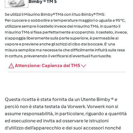
Bimby ® TM 5
Se utilizzi il Misurino Bimby® TM6 con il tuo Bimby® TM5:
Per cuocere o sobbollire a temperature maggiori o ugualia a 95°C,
utilizzare sempre il cestello invece del misurino TM6, in quanto il
misurino TM6 si fissa perfettamente al coperchio. Il cestello, invece,
si appoggia liberamente sulla parte superiore, è permeabile al
vapore e previene anche gli schizzi di cibo dal boccale. E' una
misura semplice ma necessaria che difficilmente influirà sulla resa
in cottura, prevenendo il verificarsi di eventuali fuoriuscite.
Attenzione: Capienza del TM5
Questa ricetta è stata fornita da un Utente Bimby ® e
perciò non è stata testata da Vorwerk. Vorwerk non si
assume responsabilità, in particolare, riguardo a quantità
ed esecuzione ed invita ad osservare le istruzioni
d'utilizzo dell’apparecchio e dei suoi accessori nonché