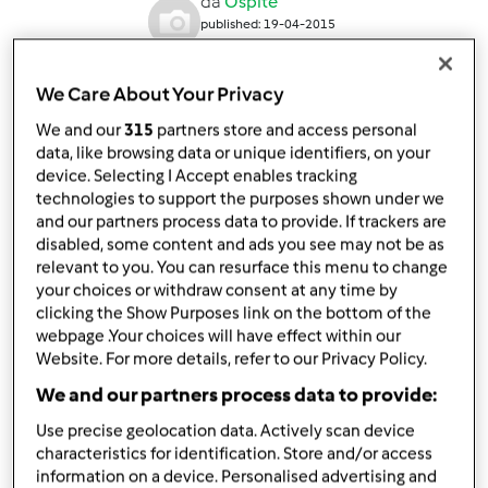
da
Ospite
published: 19-04-2015
modificata: 20-04-2015
Aggiungi alle mie raccolte
We Care About Your Privacy
condividi la ricetta
We and our
315
partners store and access personal
data, like browsing data or unique identifiers, on your
Crea variante
device. Selecting I Accept enables tracking
technologies to support the purposes shown under we
and our partners process data to provide. If trackers are
disabled, some content and ads you see may not be as
relevant to you. You can resurface this menu to change
your choices or withdraw consent at any time by
Ingredienti
clicking the Show Purposes link on the bottom of the
webpage .Your choices will have effect within our
500
g
latte parz scremato
Website. For more details, refer to our Privacy Policy.
250
g
panna per dolci
We and our partners process data to provide:
100
g
zucchero
1
bustina
vanillina
Use precise geolocation data. Actively scan device
characteristics for identification. Store and/or access
Aggiungi alla lista della spesa
information on a device. Personalised advertising and