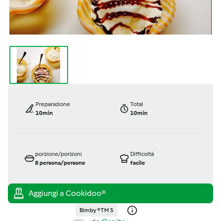
Preparazione
Total
10min
10min
porzione/porzioni
Difficoltà
8
persona/persone
facile
Bimby ® TM 5