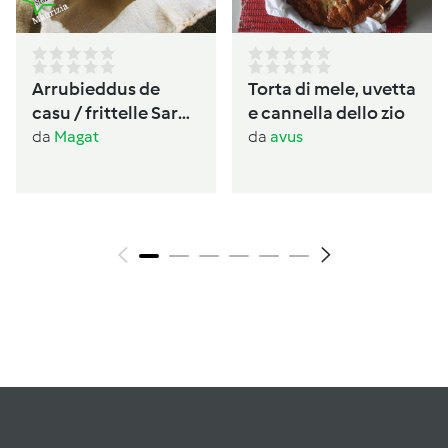
Arrubieddus de
Torta di mele, uvetta
casu / frittelle Sarde
e cannella dello zio
al formaggio di
da
Magat
da
avus
carnevale