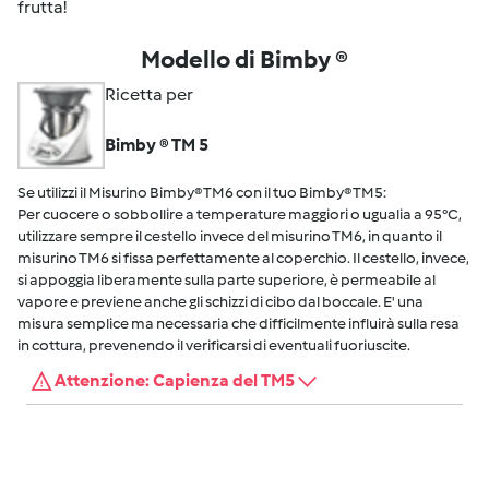
frutta!
Modello di Bimby ®
Ricetta per
Bimby ® TM 5
Se utilizzi il Misurino Bimby® TM6 con il tuo Bimby® TM5:
Per cuocere o sobbollire a temperature maggiori o ugualia a 95°C,
utilizzare sempre il cestello invece del misurino TM6, in quanto il
misurino TM6 si fissa perfettamente al coperchio. Il cestello, invece,
si appoggia liberamente sulla parte superiore, è permeabile al
vapore e previene anche gli schizzi di cibo dal boccale. E' una
misura semplice ma necessaria che difficilmente influirà sulla resa
in cottura, prevenendo il verificarsi di eventuali fuoriuscite.
Attenzione: Capienza del TM5