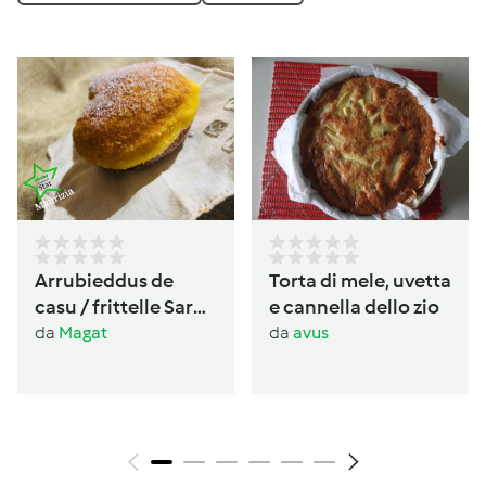
Arrubieddus de
Torta di mele, uvetta
casu / frittelle Sarde
e cannella dello zio
al formaggio di
da
Magat
da
avus
carnevale