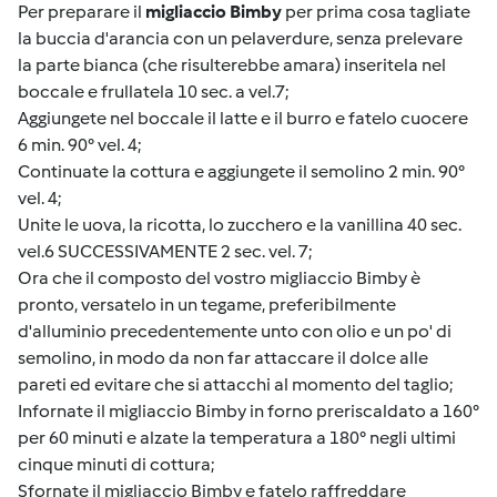
Per preparare il
migliaccio Bimby
per prima cosa tagliate
la buccia d'arancia con un pelaverdure, senza prelevare
la parte bianca (che risulterebbe amara) inseritela nel
boccale e frullatela 10 sec. a vel.7;
Aggiungete nel boccale il latte e il burro e fatelo cuocere
6 min. 90° vel. 4;
Continuate la cottura e aggiungete il semolino 2 min. 90°
vel. 4;
Unite le uova, la ricotta, lo zucchero e la vanillina 40 sec.
vel.6 SUCCESSIVAMENTE 2 sec. vel. 7;
Ora che il composto del vostro migliaccio Bimby è
pronto, versatelo in un tegame, preferibilmente
d'alluminio precedentemente unto con olio e un po' di
semolino, in modo da non far attaccare il dolce alle
pareti ed evitare che si attacchi al momento del taglio;
Infornate il migliaccio Bimby in forno preriscaldato a 160°
per 60 minuti e alzate la temperatura a 180° negli ultimi
cinque minuti di cottura;
Sfornate il migliaccio Bimby e fatelo raffreddare