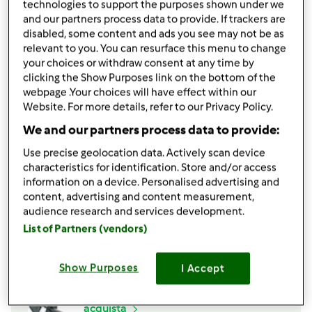
technologies to support the purposes shown under we
and our partners process data to provide. If trackers are
PER L'IMPASTO
disabled, some content and ads you see may not be as
relevant to you. You can resurface this menu to change
125
grammo
semolino
your choices or withdraw consent at any time by
135
grammo
zucchero grezzo
clicking the Show Purposes link on the bottom of the
2
uova
webpage .Your choices will have effect within our
1
tuorlo d'uovo
Website. For more details, refer to our Privacy Policy.
175
grammo
ricotta
We and our partners process data to provide:
1/2
litro
latte intero
20
grammi
burro
Use precise geolocation data. Actively scan device
1
arancia,
(la scorza grattugiata)
characteristics for identification. Store and/or access
information on a device. Personalised advertising and
1
bustina
vanillina
content, advertising and content measurement,
Aggiungi alla lista della spesa
audience research and services development.
List of Partners (vendors)
Accessori che ti serviranno
Show Purposes
I Accept
Spatola
acquista