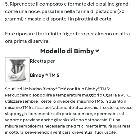
5. Riprendete il composto e formate delle palline grandi
come una noce, passatele nella farina di pistacchi (20
grammi) rimasta e disponteli in pirottini di carta.
Fate riposare i tartufini in frigorifero per almeno un'altra
ora prima di servire.
Modello di Bimby ®
Ricetta per
Bimby ® TM 5
Se utilizzi il Misurino Bimby® TM6 con il tuo Bimby® TM5:
Per cuocere o sobbollire a temperature maggiori o ugualia a 95°C,
utilizzare sempre il cestello invece del misurino TM6, in quanto il
misurino TM6 si fissa perfettamente al coperchio. Il cestello, invece,
si appoggia liberamente sulla parte superiore, è permeabile al
vapore e previene anche gli schizzi di cibo dal boccale. E' una
misura semplice ma necessaria che difficilmente influirà sulla resa
in cottura, prevenendo il verificarsi di eventuali fuoriuscite.