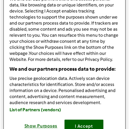
da
Robia68
data, like browsing data or unique identifiers, on your
published: 29-08-2022
device. Selecting I Accept enables tracking
Aggiungi alle mie raccolte
technologies to support the purposes shown under we
and our partners process data to provide. If trackers are
disabled, some content and ads you see may not be as
condividi la ricetta
relevant to you. You can resurface this menu to change
Crea variante
your choices or withdraw consent at any time by
clicking the Show Purposes link on the bottom of the
webpage .Your choices will have effect within our
Website. For more details, refer to our Privacy Policy.
We and our partners process data to provide:
Use precise geolocation data. Actively scan device
Ingredienti
characteristics for identification. Store and/or access
information on a device. Personalised advertising and
Tartufini freschi ai pistacchi e miele
content, advertising and content measurement,
200
grammi
ricotta fresca
audience research and services development.
40
grammi
miele
List of Partners (vendors)
170
grammi
pistacchi non salati
Aggiungi alla lista della spesa
Show Purposes
I Accept