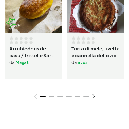
Arrubieddus de
Torta di mele, uvetta
casu / frittelle Sarde
e cannella dello zio
al formaggio di
da
Magat
da
avus
carnevale