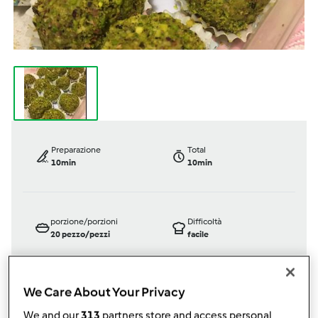
Preparazione
Total
10min
10min
porzione/porzioni
Difficoltà
20
pezzo/pezzi
facile
We Care About Your Privacy
Bimby ® TM 5
We and our
313
partners store and access personal