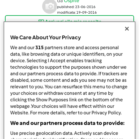
da
Ospite
published: 23-06-2016
modificata: 19-09-2016
Aggiungi alle mie raccolte
condividi la ricetta
We Care About Your Privacy
Crea variante
We and our
315
partners store and access personal
data, like browsing data or unique identifiers, on your
device. Selecting I Accept enables tracking
technologies to support the purposes shown under we
and our partners process data to provide. If trackers are
disabled, some content and ads you see may not be as
relevant to you. You can resurface this menu to change
Ingredienti
your choices or withdraw consent at any time by
clicking the Show Purposes link on the bottom of the
Per la miscela
webpage .Your choices will have effect within our
300
grammi
acqua bollente
Website. For more details, refer to our Privacy Policy.
3
cucchiai
sciroppo di liquirizia dolce
We and our partners process data to provide:
.
Use precise geolocation data. Actively scan device