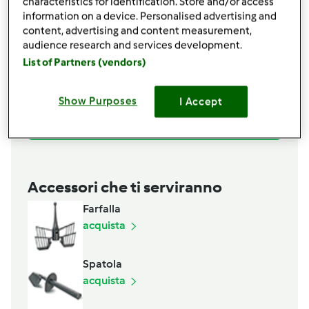
2
uova
characteristics for identification. Store and/or access
information on a device. Personalised advertising and
1
tuorlo di uovo
content, advertising and content measurement,
1
scorza di limone biologico
audience research and services development.
130
grammi
zucchero
List of Partners (vendors)
500
grammi
mascarpone
300
grammo
biscotti di Savoiardi
3
cucchiai
polvere grezza di liquirizia
Show Purposes
I Accept
Aggiungi alla lista della spesa
Accessori che ti serviranno
Farfalla
acquista
Spatola
acquista