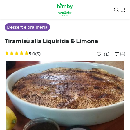
Dessert e pralineria
Tiramisù alla Liquirizia & Limone
5.0
(3)
(4)
(1)