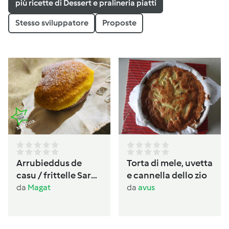
più ricette di Dessert e pralineria piatti
Stesso sviluppatore
Proposte
Arrubieddus de
Torta di mele, uvetta
casu / frittelle Sarde
e cannella dello zio
al formaggio di
da
Magat
da
avus
carnevale