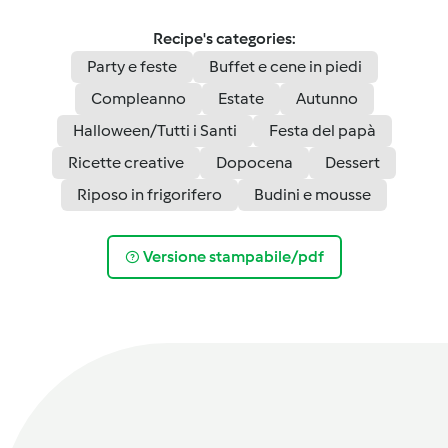
Recipe's categories:
Party e feste
Buffet e cene in piedi
Compleanno
Estate
Autunno
Halloween/Tutti i Santi
Festa del papà
Ricette creative
Dopocena
Dessert
Riposo in frigorifero
Budini e mousse
Versione stampabile/pdf