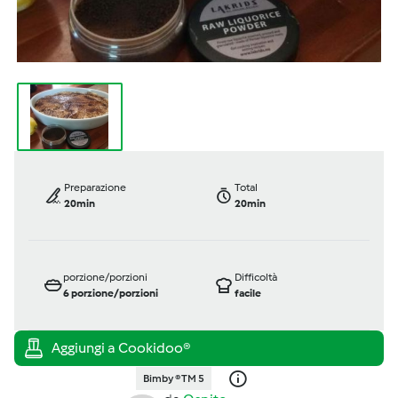
Preparazione
Total
20min
20min
porzione/porzioni
Difficoltà
6
porzione/porzioni
facile
Bimby ® TM 5