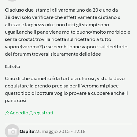
Ciao!uso due stampi x il varoma:uno da 20 e uno da
18.devi solo verificare che effettivamente ci stiano x
altezza e larghezza xke non tutti gli stampi sono
uguali.anche il pane viene molto buono(molto morbido e
senza crosta).trovi la ricetta sul ricettario a tutto
vapore(varoma?) e se cerchi 'pane vapore' sul ricettario
del forumm troverai sicuramente delle idee
Katietta
Ciao di che diametro è la tortiera che usi , visto la devo
acquistare la prendo precisa per il Veroma mi piace
questo tipo di cottura voglio provare a cuocere anche il
pane così
Accedi
o
registrati
Ospite
23. maggio 2015 - 12:18