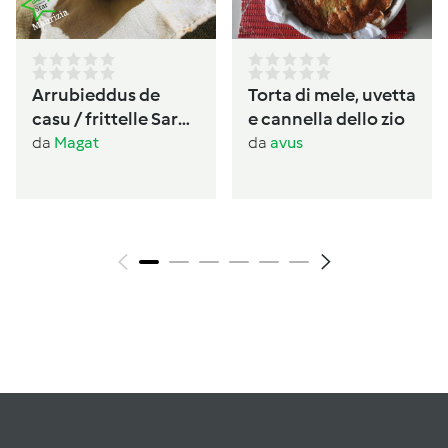
Arrubieddus de
Torta di mele, uvetta
casu / frittelle Sarde
e cannella dello zio
al formaggio di
da
Magat
da
avus
carnevale