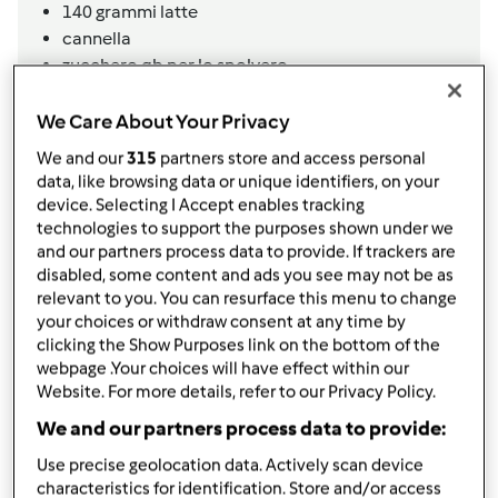
140
grammi
latte
cannella
zucchero qb per lo spolvero
Per le mele
We Care About Your Privacy
3/4
mele
We and our
315
partners store and access personal
zucchero qb
data, like browsing data or unique identifiers, on your
cannella
device. Selecting I Accept enables tracking
miele/sciroppo d'acero qb
technologies to support the purposes shown under we
Ad esempio: per l’impasto
and our partners process data to provide. If trackers are
disabled, some content and ads you see may not be as
relevant to you. You can resurface this menu to change
your choices or withdraw consent at any time by
Aggiungi alla lista della spesa
clicking the Show Purposes link on the bottom of the
webpage .Your choices will have effect within our
Website. For more details, refer to our Privacy Policy.
Accessori che ti serviranno
We and our partners process data to provide:
Varoma
Use precise geolocation data. Actively scan device
acquista
characteristics for identification. Store and/or access