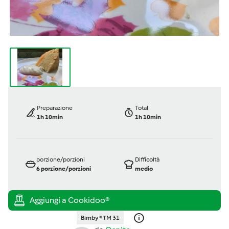
Preparazione
Total
1h 10min
1h 10min
porzione/porzioni
Difficoltà
6
porzione/porzioni
medio
Bimby ® TM 31