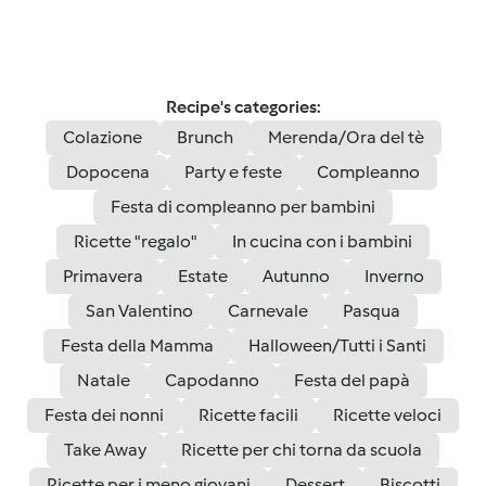
Recipe's categories:
Colazione
Brunch
Merenda/Ora del tè
Dopocena
Party e feste
Compleanno
Festa di compleanno per bambini
Ricette "regalo"
In cucina con i bambini
Primavera
Estate
Autunno
Inverno
San Valentino
Carnevale
Pasqua
Festa della Mamma
Halloween/Tutti i Santi
Natale
Capodanno
Festa del papà
Festa dei nonni
Ricette facili
Ricette veloci
Take Away
Ricette per chi torna da scuola
Ricette per i meno giovani
Dessert
Biscotti