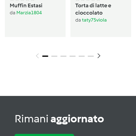
Muffin Estasi
Torta di latte e
cioccolato
da
Marzia1804
da
taty75viola
Rimani
aggiornato