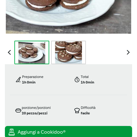
Preparazione
Total
1h 0min
1h 0min
porzione/porzioni
Difficoltà
20
pezzo/pezzi
facile