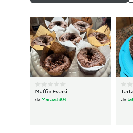
Muffin Estasi
Torta
da
Marzia1804
da
ta