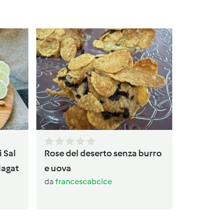
Torta
da
av
i Sal
Rose del deserto senza burro
Magat
e uova
da
francescabcice