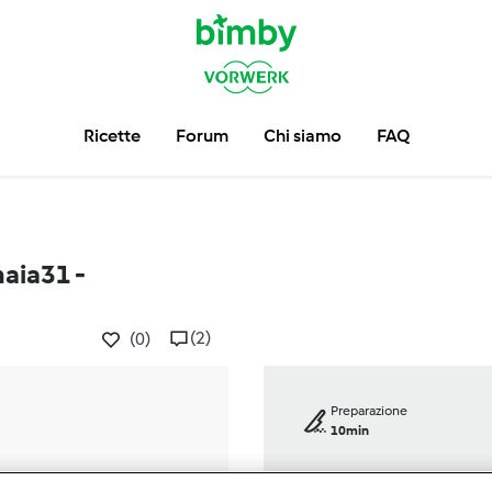
Ricette
Forum
Chi siamo
FAQ
aia31 -
(2)
(0)
Preparazione
10min