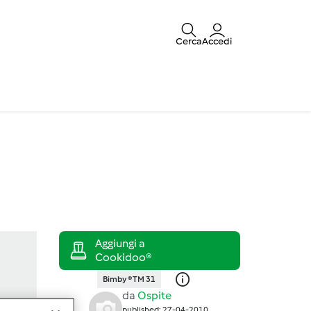
Cerca
Accedi
Bimby ® TM 31
da
Ospite
published: 27-04-2010