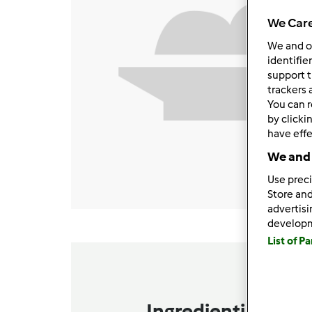
We Care
We and 
identifie
support t
trackers 
You can r
by clicki
have effe
We and 
Use preci
Store and
advertis
develop
List of P
Ingredienti