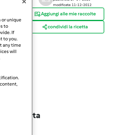
modificata: 11-12-2012
Aggiungi alle mie raccolte
a or unique
es to
condividi la ricetta
ide. If
t to you.
t any time
ces will
.
ification.
 content,
lla ricetta