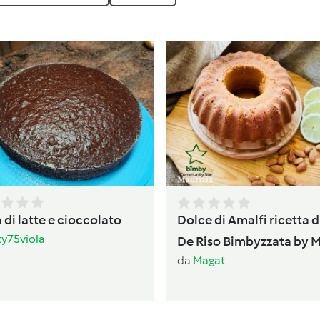
 di latte e cioccolato
Dolce di Amalfi ricetta d
ty75viola
De Riso Bimbyzzata by 
da
Magat