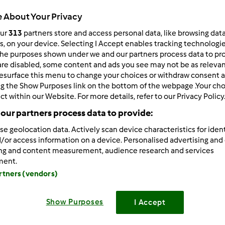
Total
 About Your Privacy
10min
our
313
partners store and access personal data, like browsing dat
rs, on your device. Selecting I Accept enables tracking technologi
he purposes shown under we and our partners process data to prov
are disabled, some content and ads you see may not be as relevan
porzione/porzioni
12
pezzo/pezzi
esurface this menu to change your choices or withdraw consent a
ng the Show Purposes link on the bottom of the webpage .Your choi
ct within our Website. For more details, refer to our Privacy Policy
our partners process data to provide:
Difficoltà
--
se geolocation data. Actively scan device characteristics for ident
/or access information on a device. Personalised advertising and
ing and content measurement, audience research and services
ment.
artners (vendors)
Preparazione de
Show Purposes
I Accept
Mettere tutti gli ingredienti nel
1min. vel.