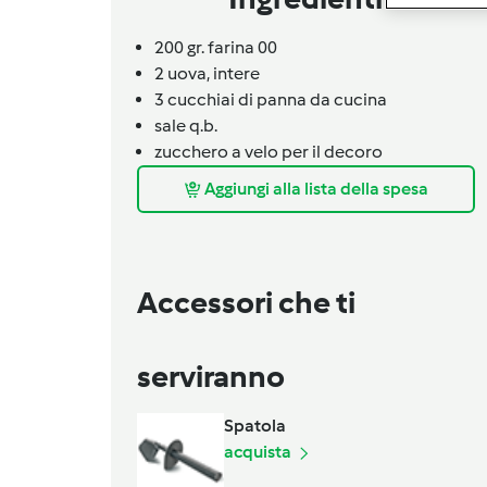
200 gr. farina 00
2
uova,
intere
3
cucchiai
di panna da cucina
sale q.b.
zucchero a velo per il decoro
Aggiungi alla lista della spesa
Accessori che ti
serviranno
Spatola
acquista