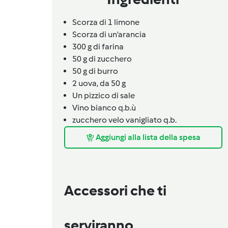
Scorza di 1 limone
Scorza di un’arancia
300
g
di farina
50
g
di zucchero
50
g
di burro
2
uova,
da 50 g
Un
pizzico
di sale
Vino bianco q.b.ù
zucchero velo vanigliato q.b.
Aggiungi alla lista della spesa
Accessori che ti
serviranno