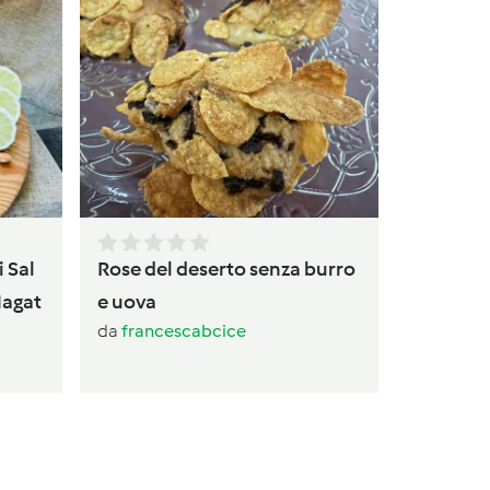
Torta
da
av
i Sal
Rose del deserto senza burro
Magat
e uova
da
francescabcice