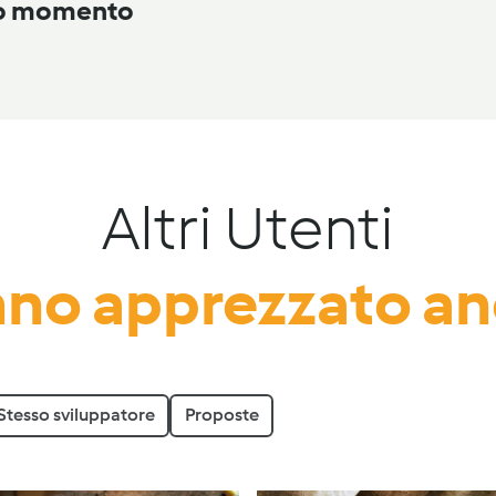
to momento
Altri Utenti
no apprezzato a
Stesso sviluppatore
Proposte