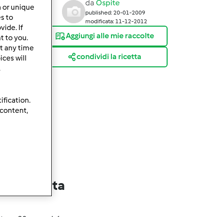
da
Ospite
a or unique
published: 20-01-2009
es to
modificata: 11-12-2012
ide. If
Aggiungi alle mie raccolte
t to you.
t any time
condividi la ricetta
ces will
.
ification.
 content,
lla ricetta