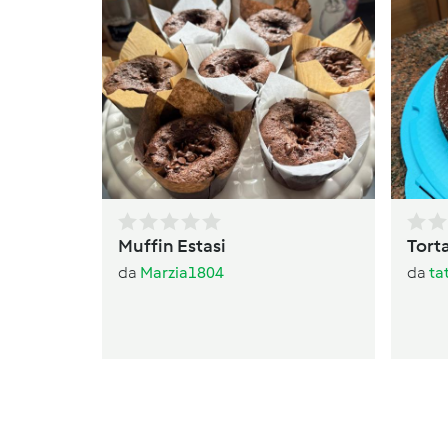
Muffin Estasi
Torta
da
Marzia1804
da
ta