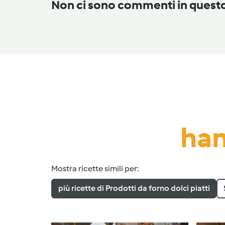
Non ci sono commenti in ques
han
Mostra ricette simili per:
più ricette di Prodotti da forno dolci piatti