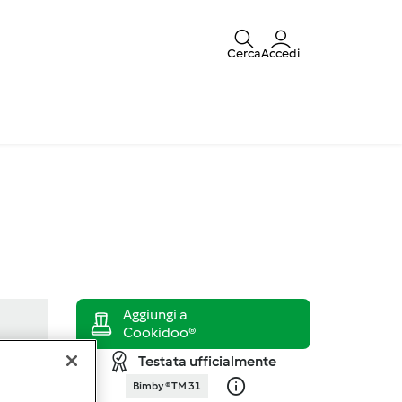
Cerca
Accedi
Testata ufficialmente
Bimby ® TM 31