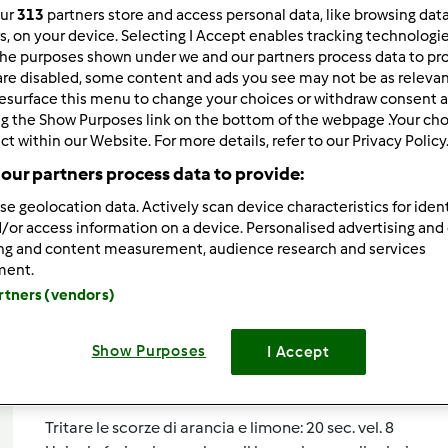
our
313
partners store and access personal data, like browsing dat
Total
rs, on your device. Selecting I Accept enables tracking technologi
0min
he purposes shown under we and our partners process data to prov
are disabled, some content and ads you see may not be as relevan
esurface this menu to change your choices or withdraw consent a
ng the Show Purposes link on the bottom of the webpage .Your choi
porzione/porzioni
ct within our Website. For more details, refer to our Privacy Policy
--
--
our partners process data to provide:
se geolocation data. Actively scan device characteristics for ident
/or access information on a device. Personalised advertising and
Difficoltà
ing and content measurement, audience research and services
--
ment.
artners (vendors)
Show Purposes
I Accept
Preparazione de
Tritare le scorze di arancia e limone: 20 sec. vel. 8