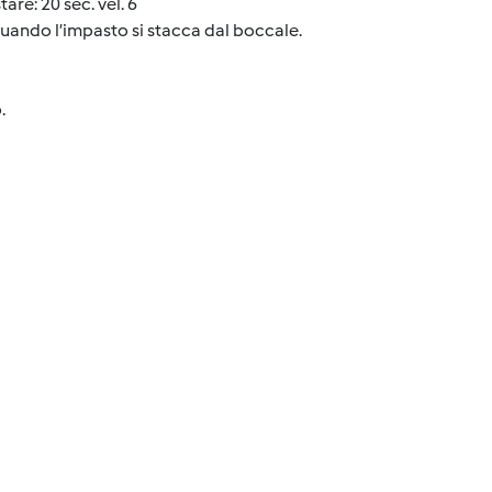
tare: 20 sec. vel. 6
quando l’impasto si stacca dal boccale.
.