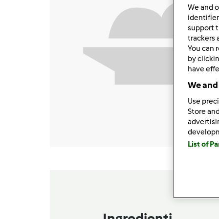
We and 
identifie
support t
trackers 
You can r
by clicki
have effe
We and 
Use preci
Store and
advertis
develop
List of P
Ingredienti