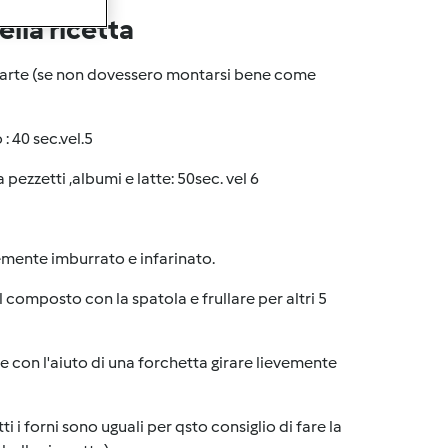
lla ricetta
a parte (se non dovessero montarsi bene come
: 40 sec.vel.5
 pezzetti ,albumi e latte: 50sec. vel 6
mente imburrato e infarinato.
il composto con la spatola e frullare per altri 5
e con l'aiuto di una forchetta girare lievemente
i i forni sono uguali per qsto consiglio di fare la