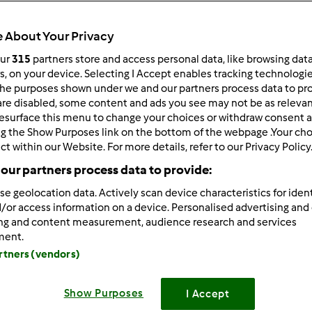
Total
45min
 About Your Privacy
our
315
partners store and access personal data, like browsing dat
rs, on your device. Selecting I Accept enables tracking technologi
he purposes shown under we and our partners process data to prov
porzione/porzioni
--
--
are disabled, some content and ads you see may not be as relevan
esurface this menu to change your choices or withdraw consent a
ng the Show Purposes link on the bottom of the webpage .Your choi
ct within our Website. For more details, refer to our Privacy Policy
Difficoltà
our partners process data to provide:
--
se geolocation data. Actively scan device characteristics for ident
/or access information on a device. Personalised advertising and
ing and content measurement, audience research and services
ment.
artners (vendors)
Show Purposes
I Accept