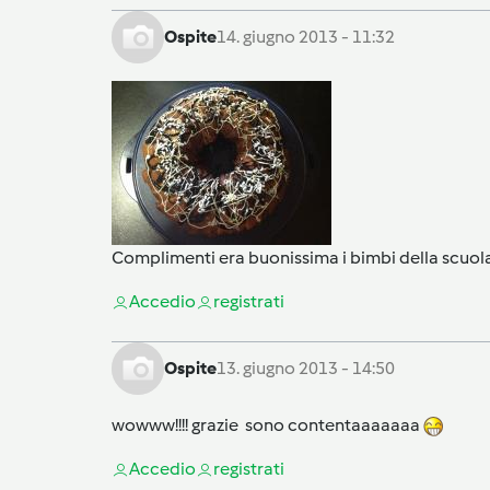
Ospite
14. giugno 2013 - 11:32
Complimenti era buonissima i bimbi della scuola c
Accedi
o
registrati
Ospite
13. giugno 2013 - 14:50
wowww!!!! grazie sono contentaaaaaaa
Accedi
o
registrati