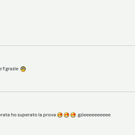
 !! grazie
vorata ho superato la prova
gzieeeeeeeeee