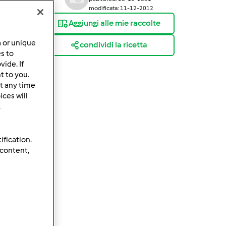
modificata: 11-12-2012
Aggiungi alle mie raccolte
a or unique
condividi la ricetta
es to
ide. If
t to you.
t any time
ces will
.
ification.
 content,