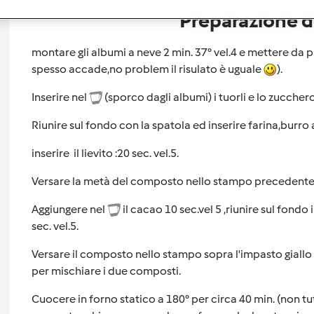
Preparazione de
montare gli albumi a neve 2 min. 37° vel.4 e mettere d
spesso accade,no problem il risulato è uguale
).
Inserire nel
(sporco dagli albumi) i tuorli e lo zucchero 
Riunire sul fondo con la spatola ed inserire farina,burro a
inserire il lievito :20 sec. vel.5.
Versare la metà del composto nello stampo precedente
Aggiungere nel
il cacao 10 sec.vel 5 ,riunire sul fondo 
sec. vel.5.
Versare il composto nello stampo sopra l'impasto giallo 
per mischiare i due composti.
Cuocere in forno statico a 180° per circa 40 min. (non tutt