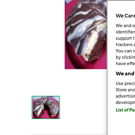
We Care
We and 
identifie
support t
trackers 
You can r
by clicki
have effe
We and 
Use preci
Store and
advertis
develop
List of P