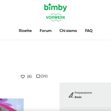
Ricette
Forum
Chi siamo
FAQ
(39)
(8)
Preparazione
5min