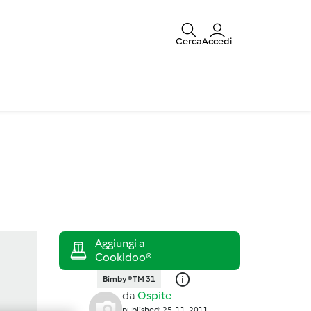
Cerca
Accedi
Bimby ® TM 31
da
Ospite
published: 25-11-2011