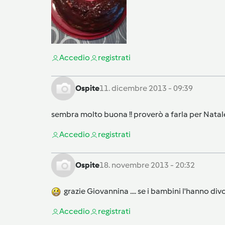
Accedi
o
registrati
Ospite
11. dicembre 2013 - 09:39
sembra molto buona !! proverò a farla per Natale
Accedi
o
registrati
Ospite
18. novembre 2013 - 20:32
grazie Giovannina .... se i bambini l'hanno di
Accedi
o
registrati