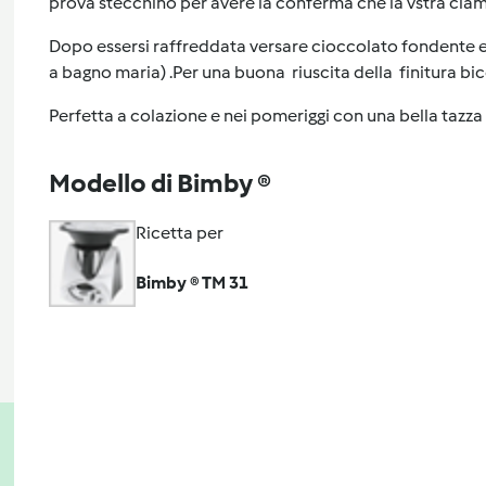
prova stecchino per avere la conferma che la vstra ciamb
Dopo essersi raffreddata versare cioccolato fondente
a bagno maria) .Per una buona riuscita della finitura bico
Perfetta a colazione e nei pomeriggi con una bella tazza 
Modello di Bimby ®
Ricetta per
Bimby ® TM 31