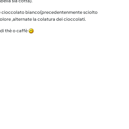
ella sia cotta).
 e cioccolato bianco(precedentenmente sciolto
lore ,alternate la colatura dei cioccolati.
di thè o caffè