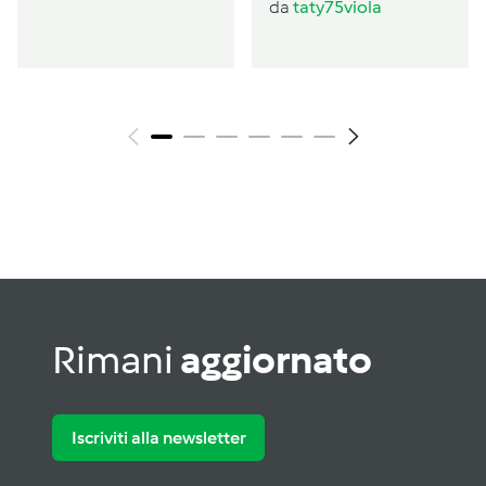
da
taty75viola
Rimani
aggiornato
Iscriviti alla newsletter