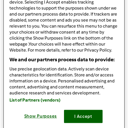
device. Selecting I Accept enables tracking
condividi la ricetta
technologies to support the purposes shown under we
and our partners process data to provide. If trackers are
disabled, some content and ads you see may not be as
relevant to you. You can resurface this menu to change
your choices or withdraw consent at any time by
clicking the Show Purposes link on the bottom of the
webpage .Your choices will have effect within our
Ingredienti
Website. For more details, refer to our Privacy Policy.
1
dose
di pasta frolla come da libro base
We and our partners process data to provide:
1
vasetto
di marmellata di mele :
Use precise geolocation data. Actively scan device
2
mele
characteristics for identification. Store and/or access
succo di un limone
information on a device. Personalised advertising and
140
g
di zucchero
content, advertising and content measurement,
20 pinoli (o granella di mandorle)
audience research and services development.
zucchero di canna
List of Partners (vendors)
1
mela,
gialla
Aggiungi alla lista della spesa
Show Purposes
I Accept