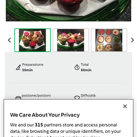
Preparazione
Total
30min
50min
porzione/porzioni
Difficoltà
0
pezzo/pezzi
facile
We Care About Your Privacy
We and our
315
partners store and access personal
Bimby ® TM 31
data, like browsing data or unique identifiers, on your