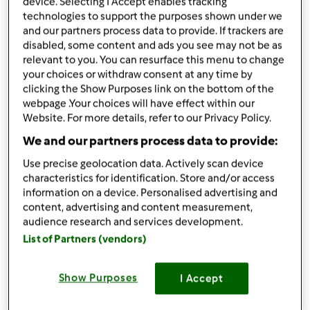
da
Ardipe
device. Selecting I Accept enables tracking
technologies to support the purposes shown under we
published: 28-03-2015
modificata: 28-03-2015
and our partners process data to provide. If trackers are
disabled, some content and ads you see may not be as
Aggiungi alle mie raccolte
relevant to you. You can resurface this menu to change
your choices or withdraw consent at any time by
condividi la ricetta
clicking the Show Purposes link on the bottom of the
webpage .Your choices will have effect within our
Website. For more details, refer to our Privacy Policy.
We and our partners process data to provide:
Use precise geolocation data. Actively scan device
characteristics for identification. Store and/or access
Ingredienti
information on a device. Personalised advertising and
content, advertising and content measurement,
Per l&#039;impasto
audience research and services development.
360
g
farina 00
List of Partners (vendors)
200
g
zucchero a velo
150
g
olio di semi
Show Purposes
I Accept
300
g
latte
1
uovo