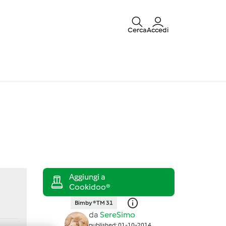
Cerca
Accedi
Bimby ® TM 31
da
SereSimo
published: 01-10-2014