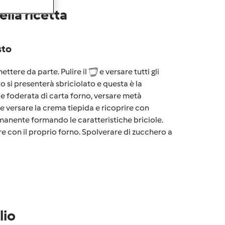
lla ricetta
sto
ttere da parte. Pulire il
e versare tutti gli
sto si presenterà sbriciolato e questa è la
e e foderata di carta forno, versare metà
 versare la crema tiepida e ricoprire con
rimanente formando le caratteristiche briciole.
re con il proprio forno. Spolverare di zucchero a
lio