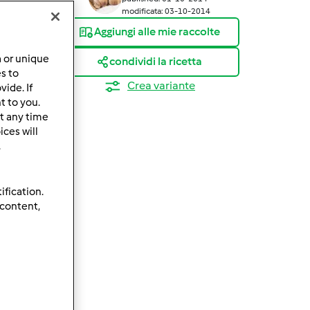
modificata: 03-10-2014
Aggiungi alle mie raccolte
a or unique
condividi la ricetta
es to
Crea variante
ide. If
t to you.
t any time
ces will
.
ification.
 content,