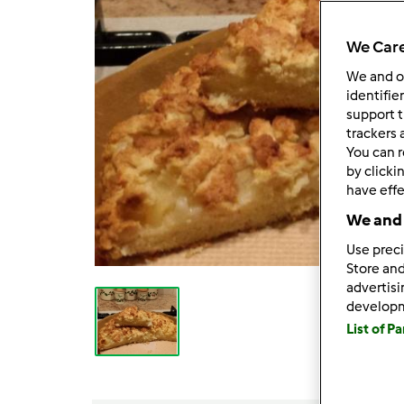
We Care
We and 
identifie
support t
trackers 
You can r
by clicki
have effe
We and 
Use preci
Store and
advertis
develop
List of P