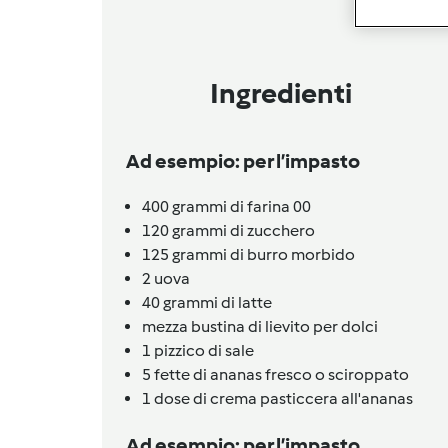
Ingredienti
Ad esempio: per l’impasto
400
grammi
di farina 00
120
grammi
di zucchero
125
grammi
di burro morbido
2
uova
40
grammi
di latte
mezza
bustina
di lievito per dolci
1
pizzico
di sale
5
fette
di ananas fresco o sciroppato
1
dose
di crema pasticcera all'ananas
Ad esempio: per l’impasto