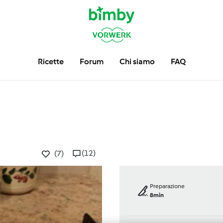
Ricette
Forum
Chi siamo
FAQ
(12)
(7)
Preparazione
8min