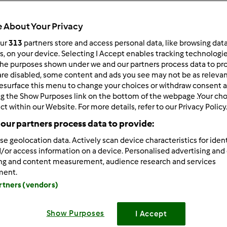
Total
43min
 About Your Privacy
our
313
partners store and access personal data, like browsing dat
rs, on your device. Selecting I Accept enables tracking technologi
he purposes shown under we and our partners process data to prov
porzione/porzioni
12
porzione/porzioni
are disabled, some content and ads you see may not be as relevan
esurface this menu to change your choices or withdraw consent a
ng the Show Purposes link on the bottom of the webpage .Your choi
ct within our Website. For more details, refer to our Privacy Policy
Difficoltà
our partners process data to provide:
facile
se geolocation data. Actively scan device characteristics for ident
/or access information on a device. Personalised advertising and
ing and content measurement, audience research and services
ment.
artners (vendors)
Show Purposes
I Accept