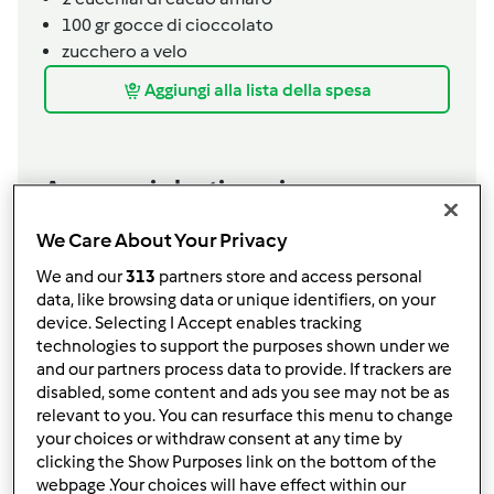
100 gr gocce di cioccolato
zucchero a velo
Aggiungi alla lista della spesa
Accessori che ti serviranno
Spatola
We Care About Your Privacy
acquista
We and our
313
partners store and access personal
data, like browsing data or unique identifiers, on your
Boccale Completo TM6
device. Selecting I Accept enables tracking
acquista
technologies to support the purposes shown under we
and our partners process data to provide. If trackers are
disabled, some content and ads you see may not be as
relevant to you. You can resurface this menu to change
your choices or withdraw consent at any time by
clicking the Show Purposes link on the bottom of the
webpage .Your choices will have effect within our