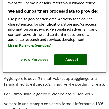
Website. For more details, refer to our Privacy Policy.
Condividi
le tue attività
We and our partners process data to provide:
Questa ricetta mi interessa
Use precise geolocation data. Actively scan device
characteristics for identification. Store and/or access
information on a device. Personalised advertising and
content, advertising and content measurement,
audience research and services development.
List of Partners (vendors)
Preparazione della ricetta
Inserire la farfalla.
Show Purposes
I Accept
Mettere nel
la ricotta e lo zucchero:
1 minuto vel 4.
Aggiungere le uova:
2 minuti vel. 4
, dopo aggiungere la
farina, il lievito e il cacao:
2 minuti vel 4 e poi diminuire a 3.
Per ultimo unire le gocce di cioccolato
30 sec. vel.3
Versare in uno stampo con carta forno e infornare a 180°