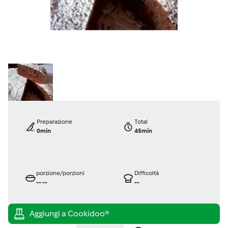
Preparazione
Total
0min
45min
porzione/porzioni
Difficoltà
--
--
--