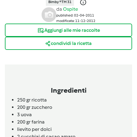
Bimby ® TM 31
da
Ospite
published: 02-04-2011
modificata: 11-12-2012
Aggiungi alle mie raccolte
condividi la ricetta
Ingredienti
250 gr ricotta
200 gr zucchero
3
uova
200 gr farina
lievito per dolci
2
cucchiai
di cacao amaro