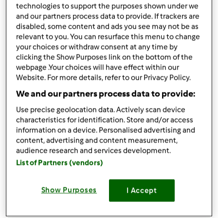
technologies to support the purposes shown under we
1
bustina
lievito vanigliato
and our partners process data to provide. If trackers are
scorza di 1 limone
disabled, some content and ads you see may not be as
un
pizzico
di sale
relevant to you. You can resurface this menu to change
variante al cioccolato:
your choices or withdraw consent at any time by
50
g
cioccolato,
extra fondente tritato
clicking the Show Purposes link on the bottom of the
senza la buccia del limone
webpage .Your choices will have effect within our
Website. For more details, refer to our Privacy Policy.
Aggiungi alla lista della spesa
We and our partners process data to provide:
Use precise geolocation data. Actively scan device
characteristics for identification. Store and/or access
Accessori che ti serviranno
information on a device. Personalised advertising and
content, advertising and content measurement,
Spatola
audience research and services development.
acquista
List of Partners (vendors)
Boccale Completo TM6
Show Purposes
I Accept
acquista