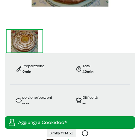
Preparazione
Total
0min
40min
porzione/porzioni
Difficoltà
--
--
--
Bimby ® TM 31