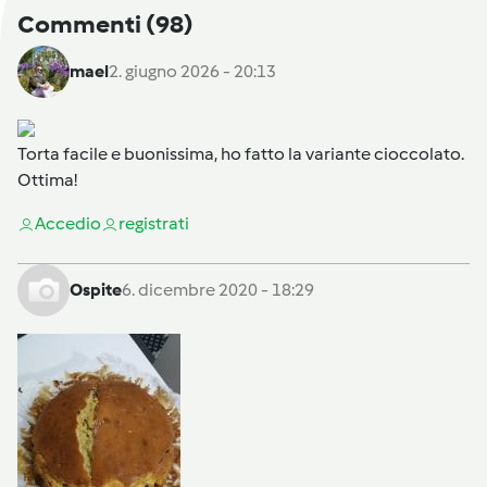
Commenti
(98)
mael
2. giugno 2026 - 20:13
Torta facile e buonissima, ho fatto la variante cioccolato.
Ottima!
Accedi
o
registrati
Ospite
6. dicembre 2020 - 18:29