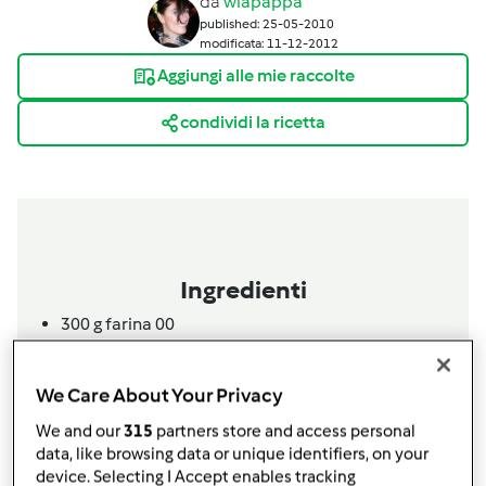
da
wlapappa
published: 25-05-2010
modificata: 11-12-2012
Aggiungi alle mie raccolte
condividi la ricetta
Ingredienti
300
g
farina 00
150
g
fecola di patate
200
g
zucchero
We Care About Your Privacy
250
g
mascarpone
200 ml latte
We and our
315
partners store and access personal
90
g
burro
data, like browsing data or unique identifiers, on your
device. Selecting I Accept enables tracking
3
uova