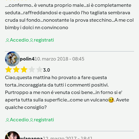
....confermo.. è venuta proprio male...si è completamente
seduta...raffreddandosi e quando l'ho tagliata sembrava
cruda sul fondo...nonostante la prova stecchino...A me col
bimby i dolci nn convincono
Accedi
o
registrati
polin4
10. marzo 2018 - 08:45
3.0
Ciao,questa mattina ho provato a fare questa
torta..incoraggiata da tutti i commenti positivi.
Purtroppo a me non é venuta così bene...in forno si e'
aperta tutta sulla superficie...come un vulcano
. Avete
qualche consiglio?
Accedi
o
registrati
wlapappa
12. marzo 2017 - 18:41