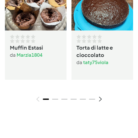
Muffin Estasi
Torta di latte e
cioccolato
da
Marzia1804
da
taty75viola