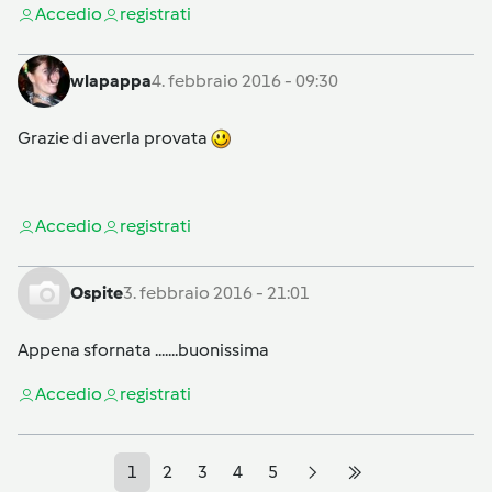
Accedi
o
registrati
wlapappa
4. febbraio 2016 - 09:30
Grazie di averla provata
Accedi
o
registrati
Ospite
3. febbraio 2016 - 21:01
Appena sfornata .......buonissima
Accedi
o
registrati
1
2
3
4
5