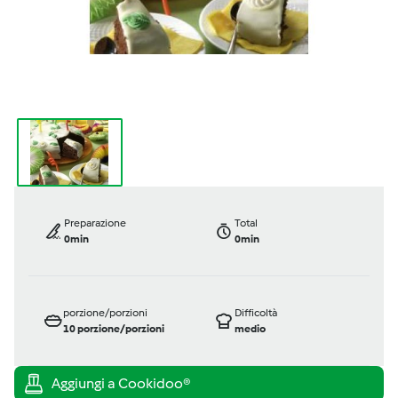
Preparazione
Total
0min
0min
porzione/porzioni
Difficoltà
10
porzione/porzioni
medio