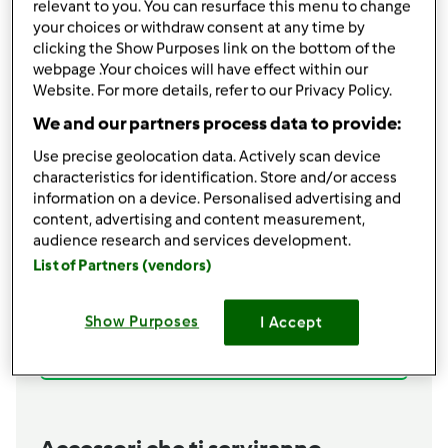
relevant to you. You can resurface this menu to change
2
uova
your choices or withdraw consent at any time by
2
banane,
(100 g)
clicking the Show Purposes link on the bottom of the
130
g
di latte
webpage .Your choices will have effect within our
1
cucchiaio
di aceto
Website. For more details, refer to our Privacy Policy.
250
g
di farina
We and our partners process data to provide:
50
g
di cacao in polvere
1
bustina
di lievito in polvere
Use precise geolocation data. Actively scan device
characteristics for identification. Store and/or access
Per la glassa alla ricotta:
information on a device. Personalised advertising and
180
g
di zucchero a velo
content, advertising and content measurement,
75
g
di ricotta
audience research and services development.
50
g
di burro
List of Partners (vendors)
½
cucchiaino
di essenza di vaniglia
Per decorare:
Show Purposes
fiori di zucchero q.b.
I Accept
Aggiungi alla lista della spesa
Accessori che ti serviranno