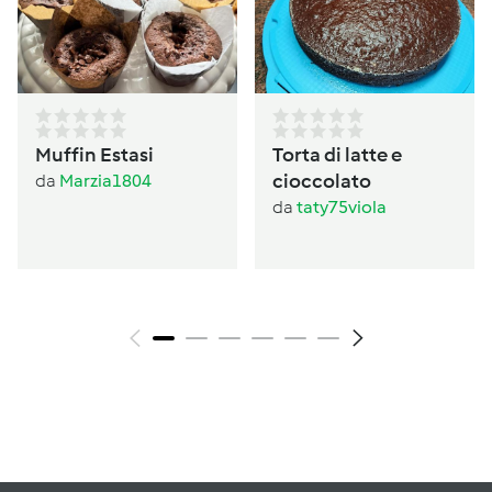
Muffin Estasi
Torta di latte e
cioccolato
da
Marzia1804
da
taty75viola