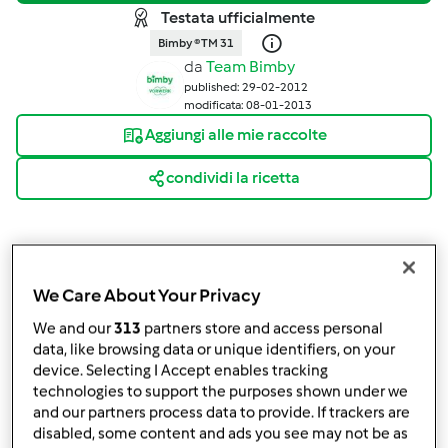
Testata ufficialmente
Bimby ® TM 31
da
Team Bimby
published: 29-02-2012
modificata: 08-01-2013
Aggiungi alle mie raccolte
condividi la ricetta
We Care About Your Privacy
Ingredienti
We and our
313
partners store and access personal
data, like browsing data or unique identifiers, on your
Per l'impasto:
device. Selecting I Accept enables tracking
200
g
di burro
technologies to support the purposes shown under we
170
g
di zucchero
and our partners process data to provide. If trackers are
disabled, some content and ads you see may not be as
½
cucchiaino
di essenza di vaniglia