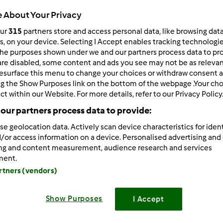
 About Your Privacy
Total
45min
our
315
partners store and access personal data, like browsing dat
rs, on your device. Selecting I Accept enables tracking technologi
he purposes shown under we and our partners process data to prov
are disabled, some content and ads you see may not be as relevan
porzione/porzioni
esurface this menu to change your choices or withdraw consent a
12
fetta/fette
ng the Show Purposes link on the bottom of the webpage .Your choi
ct within our Website. For more details, refer to our Privacy Policy
our partners process data to provide:
Difficoltà
--
se geolocation data. Actively scan device characteristics for ident
/or access information on a device. Personalised advertising and
ing and content measurement, audience research and services
ment.
artners (vendors)
Show Purposes
I Accept