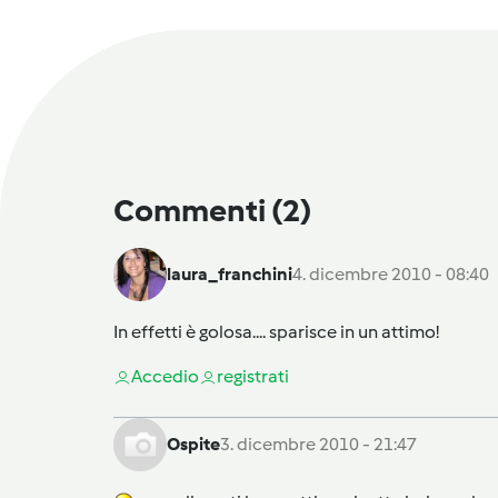
Commenti
(2)
laura_franchini
4. dicembre 2010 - 08:40
In effetti è golosa.... sparisce in un attimo!
Accedi
o
registrati
Ospite
3. dicembre 2010 - 21:47