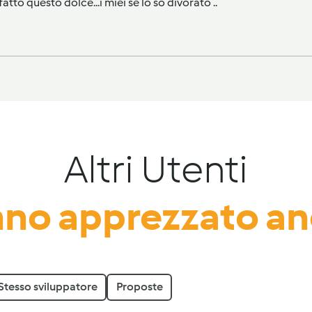
tto questo dolce...i miei se lo sò divorato ..
Altri Utenti
no apprezzato a
Stesso sviluppatore
Proposte