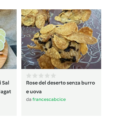
Torta
da
av
i Sal
Rose del deserto senza burro
Magat
e uova
da
francescabcice