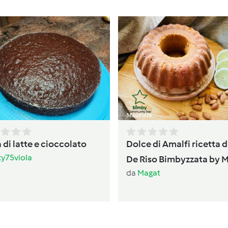
 di latte e cioccolato
Dolce di Amalfi ricetta d
ty75viola
De Riso Bimbyzzata by 
da
Magat