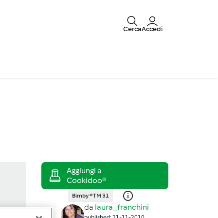
Cerca
Accedi
Bimby ® TM 31
da
laura_franchini
published: 21-11-2010