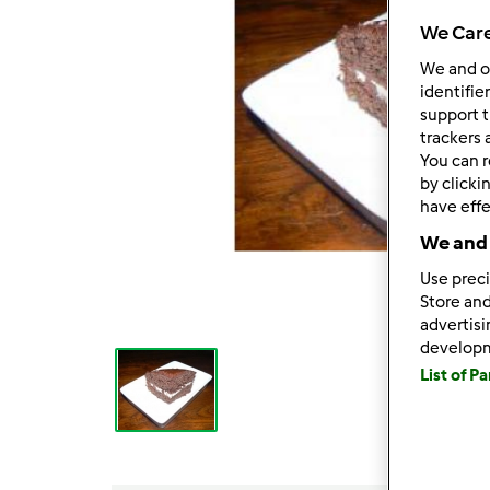
We Care
We and 
identifie
support t
trackers 
You can r
by clicki
have effe
We and 
Use preci
Store and
advertis
develop
List of P