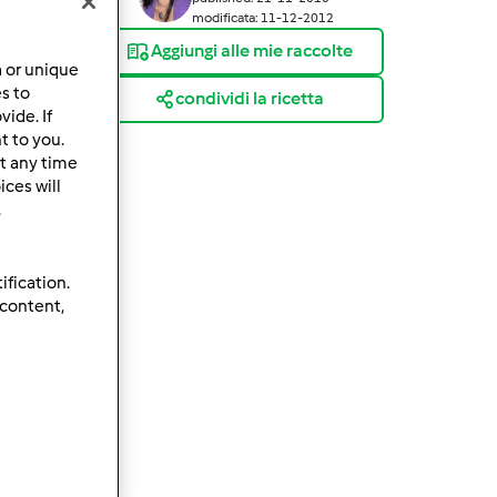
modificata: 11-12-2012
Aggiungi alle mie raccolte
a or unique
es to
condividi la ricetta
ide. If
t to you.
t any time
ces will
.
ification.
 content,