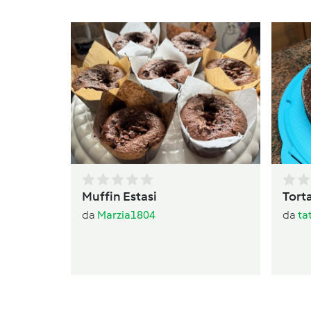
Muffin Estasi
Torta
da
Marzia1804
da
ta